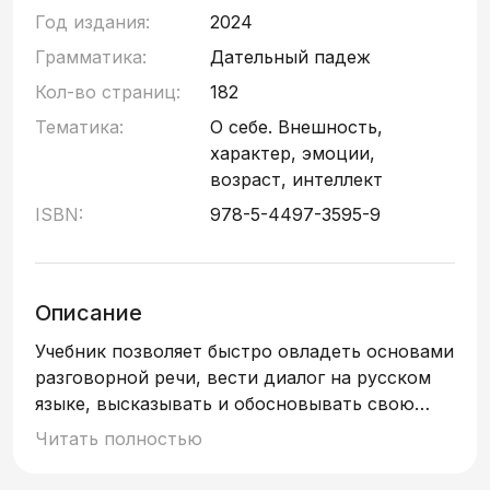
Год издания:
2024
Грамматика:
Дательный падеж
Кол-во страниц:
182
Тематика:
О себе. Внешность,
характер, эмоции,
возраст, интеллект
ISBN:
978-5-4497-3595-9
Описание
Учебник позволяет быстро овладеть основами
разговорной речи, вести диалог на русском
языке, высказывать и обосновывать свою
точку зрения по общекультурным вопросам на
Читать полностью
основе 1000 активных лексических единиц.
Грамматический материал в объеме базового