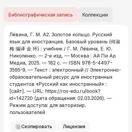
уровня (А2). Для усвоения материала учебника
требуется 70–100 аудиторных часов + 70–100
Библиографическая запись
Коллекции
часов самостоятельной работы . Учебник
предназначен для подготовительных
факультетов, курсов русского языка,
Лёвина, Г. М. А2. Золотое кольцо. Русский
индивидуального обучения. 本教材能使您快速掌
язык для иностранцев. Базовый уровень (何淑
握会话言语基础知识，用俄语对话，使用1000个积极
梅 编译 金 环) : учебник / Г. М. Лёвина, Е. Ю.
词汇说出并论证自己的关于一般文化问题的观点。语法
Николенко. — 2-е изд. — Москва : Ай Пи Ар
材料在基础等级范围之内。掌握本教材需要70–100个
Медиа, 2025. — 182 c. — ISBN 978-5-4497-
课时加上70–100个小时的自学。本教材适用于俄语预
3595-9. — Текст : электронный // Электронно-
科系，俄语学习班，以及个人学习者。
образовательный ресурс для иностранных
студентов «Русский как иностранный» :
[сайт]. — URL: https://ros-edu.ru/book?
id=142720 (дата обращения: 02.03.2026). —
Режим доступа: для авторизир.
пользователей
Скопировать
Лицензия