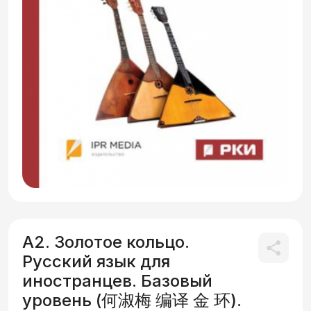
А2. Золотое кольцо.
Русский язык для
иностранцев. Базовый
уровень (何淑梅 编译 金 环).