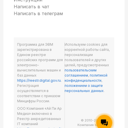
Написать в чат
Написать в телеграм
Программа для ЭВМ
Используем cookies для
зарегистрирована в
корректной работы сайта,
Едином реестре
персонализации
российских программ для
пользователей и других
электронно-
целей, предусмотренных
вычислительных машин и
пользовательским
баз данных
соглашением
,
политикой
https://reestr.digital.gov.ru
.
конфиденциальности
,
Регистрация
положением о защите
осуществляется в
персональных данных
.
соответствии с приказом
Минцифры России.
ООО Компания «Ай Пи Ар
Медиа» включено в
Реестр аккредитованных
© 2010-2026 ООО
IT компаний
Компания «Ай Пи Ар