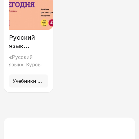
Русский
язык
сегодня:
«Русский
базовый
язык». Курсы
уровень
(А2)
Учебники и учебные пособия