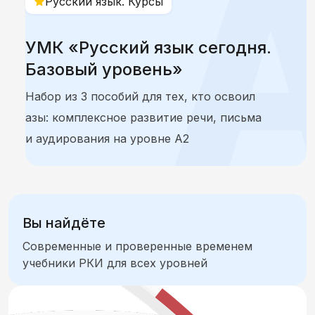
Русский язык. Курсы
Литература для детей-билингвов, преподавателей и родителей
УМК «Русский язык сегодня. Элементарный уровень»
УМК «Русский язык сегодня.
Базовый уровень»
Классное чтение
Набор из 3 пособий для тех, кто освоил
азы: комплексное развитие речи, письма
и аудирования на уровне А2
Вы найдёте
Современные и проверенные временем
учебники РКИ для всех уровней