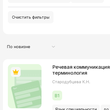
Очистить фильтры
По новизне
Речевая коммуникация провизора: профессиональна
терминология
Стародубцева К.Н.
Язык специальности
до