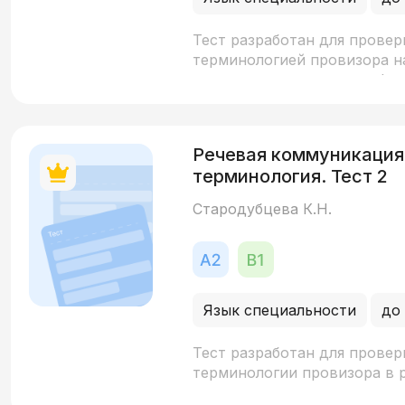
Тест разработан для провер
терминологией провизора н
сложную лексику по морфол
эпидермы, рахиса, функции 
внимание уделено граммати
использованию падежных фо
Речевая коммуникация
(состоять из чего?, быть п
терминология. Тест 2
характеристик (расположени
позволяет всесторонне оцен
Стародубцева К.Н.
узкоспециализированными т
Язык специальности
до
Тест разработан для прове
терминологии провизора в р
направлены на проверку лек