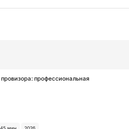
я
 45 мин
2026