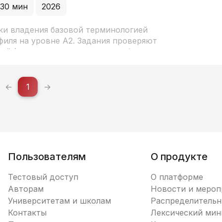
 30 мин
2026
рки владения базовой терминологией
филя на уровне А2. Задания проверяют
ий (строение сердца, скелета, функции
логических процессов. Особое внимание
формлению научной речи: использованию
ределениях и описании функций
←
1
→
формы, участие в обмене веществ,
Пользователям
О продукте
Тестовый доступ
О платформе
Авторам
Новости и мероп
Университетам и школам
Распределительн
Контакты
Лексический ми