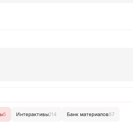
ты
5
Интерактивы
214
Банк материалов
67