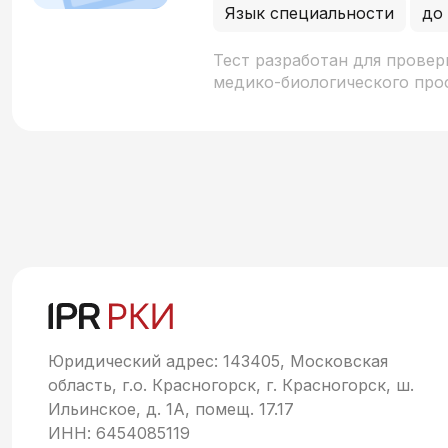
Язык специальности
до
Тест разработан для прове
медико-биологического про
знание анатомических понят
крови), типов тканей и био
уделено грамматическому о
падежных конструкций в оп
организма (характеристика 
выполнение функций).
Юридический адрес: 143405, Московская
область, г.о. Красногорск, г. Красногорск, ш.
Ильинское, д. 1А, помещ. 17.17
ИНН: 6454085119