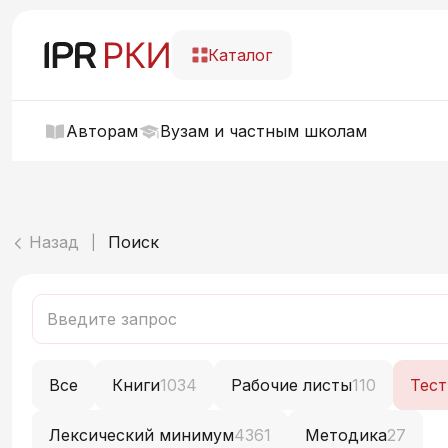
Каталог
Авторам
Вузам и частным школам
Назад
Поиск
|
Все
Книги
1034
Рабочие листы
110
Тес
Лексический минимум
4361
Методика
27