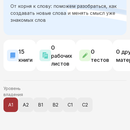
От корня к слову: поможем разобраться, как
Местоимения
Прилагательные
Глаголы
создавать новые слова и менять смысл уже
знакомых слов
Возвратные глаголы и залог
Числительные
Наречия и предикативы
0
15
0
0
дру
Служебные части речи, вводные слова
рабочих
книги
тестов
мате
листов
Синтаксис простого предложения
Синтаксис сложного предложения
Уровень
владения
Причастия и деепричастия
A1
A2
B1
B2
C1
C2