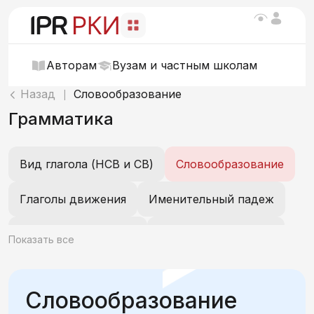
Авторам
Вузам и частным школам
Назад
Словообразование
|
Грамматика
Вид глагола (НСВ и СВ)
Словообразование
Глаголы движения
Именительный падеж
Винительный падеж
Предложный падеж
Показать все
Родительный падеж
Дательный падеж
Словообразование
Творительный падеж
Существительные