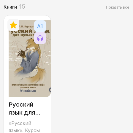
15
Книги
Показать все
Русский
язык для
музыкантов:
«Русский
элементарный
язык». Курсы