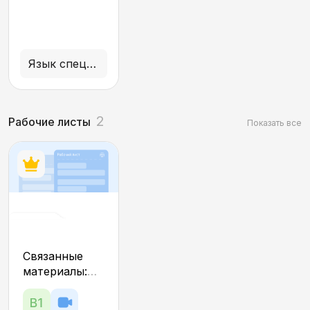
Информационные
технологии
Язык специальности
2
Рабочие листы
Показать все
Наука и
Связанные
изобретения:
материалы:
правда или
тесты,
интерактивы,
фейк?