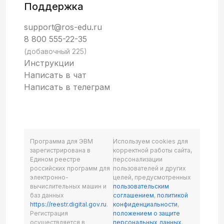
Поддержка
support@ros-edu.ru
8 800 555-22-35
(добавочный 225)
Инструкции
Написать в чат
Написать в телеграм
Программа для ЭВМ
Используем cookies для
зарегистрирована в
корректной работы сайта,
Едином реестре
персонализации
российских программ для
пользователей и других
электронно-
целей, предусмотренных
вычислительных машин и
пользовательским
баз данных
соглашением
,
политикой
https://reestr.digital.gov.ru
.
конфиденциальности
,
Регистрация
положением о защите
осуществляется в
персональных данных
.