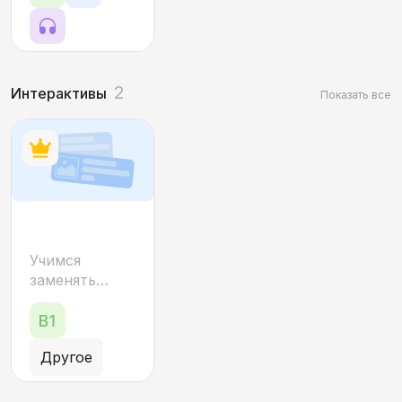
игры,
презентация
2
Интерактивы
Показать все
Готовит
Учимся
или
заменять
готовится?
активные
конструкции
Пассив
на пассивные,
Другое
повторяем
возвратные
глаголы