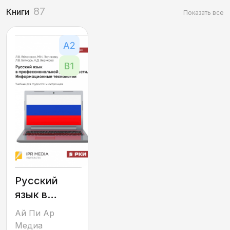
87
Книги
Показать все
Русский
язык в
профессиональной
Ай Пи Ар
деятельности.
Медиа