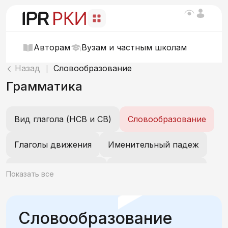
Авторам
Вузам и частным школам
Назад
Словообразование
|
Грамматика
Вид глагола (НСВ и СВ)
Словообразование
Глаголы движения
Именительный падеж
Винительный падеж
Предложный падеж
Показать все
Родительный падеж
Дательный падеж
Словообразование
Творительный падеж
Существительные