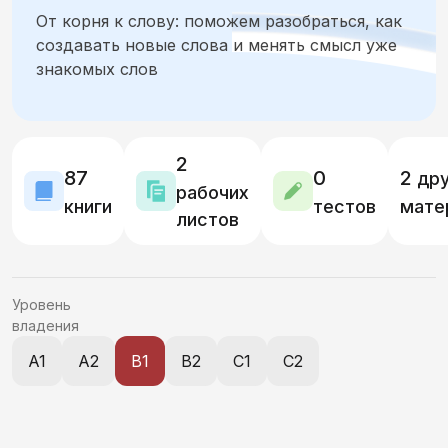
От корня к слову: поможем разобраться, как
Местоимения
Прилагательные
Глаголы
создавать новые слова и менять смысл уже
знакомых слов
Возвратные глаголы и залог
Числительные
Наречия и предикативы
2
87
0
2
дру
Служебные части речи, вводные слова
рабочих
книги
тестов
мате
листов
Синтаксис простого предложения
Синтаксис сложного предложения
Уровень
владения
Причастия и деепричастия
A1
A2
B1
B2
C1
C2