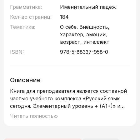
Грамматика:
Именительный падеж
Кол-во страниц:
184
Тематика:
О себе. Внешность,
характер, эмоции,
возраст, интеллект
ISBN:
978-5-88337-958-0
Описание
Книга для преподавателя является составной
частью учебного комплекса «Русский язык
сегодня. Элементарный уровень + (А1+)» и
содержит методические рекомендации по
Читать полностью
работе с материалами уроков учебника и
дополняющих его пособий. В книгу также
вошли тексты аудиоматериалов учебника,