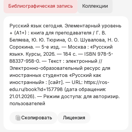
подробные описания игр и QR-коды, через
Библиографическая запись
Коллекции
которые осуществляется доступ к
фотоколлажам и видеоматериалам,
сопровождающим уроки учебника. В
Русский язык сегодня. Элементарный уровень
отдельные разделы выделены методические
+ (А1+) : книга для преподавателя / Г. В.
рекомендации по работе над русской
Беляева, Ю. Ю. Тюрина, О. О. Шувалова, Н. О.
фонетикой и поурочные контрольные работы.
Сорокина. — 5-е изд. — Москва : «Русский
язык». Курсы, 2026. — 184 c. — ISBN 978-5-
88337-958-0. — Текст : электронный //
Электронно-образовательный ресурс для
иностранных студентов «Русский как
иностранный» : [сайт]. — URL: https://ros-
edu.ru/book?id=157798 (дата обращения:
21.01.2026). — Режим доступа: для авторизир.
пользователей
Скопировать
Лицензия