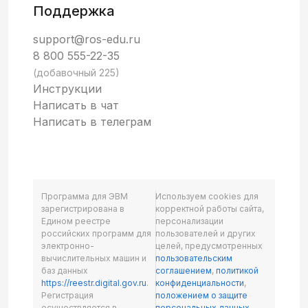
Поддержка
support@ros-edu.ru
8 800 555-22-35
(добавочный 225)
Инструкции
Написать в чат
Написать в телеграм
Программа для ЭВМ
Используем cookies для
зарегистрирована в
корректной работы сайта,
Едином реестре
персонализации
российских программ для
пользователей и других
электронно-
целей, предусмотренных
вычислительных машин и
пользовательским
баз данных
соглашением
,
политикой
https://reestr.digital.gov.ru
.
конфиденциальности
,
Регистрация
положением о защите
осуществляется в
персональных данных
.