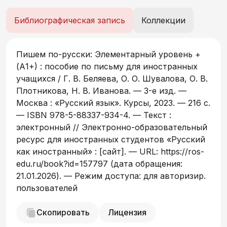
сегодня. Элементарный уровень + (А1+)», но
также может быть использовано и как
Библиографическая запись
Коллекции
самостоятельное пособие по письму. Книга
адресована широкому кругу иностранных
учащихся, впервые приступивших к изучению
Пишем по-русски: Элементарный уровень +
русского языка.
(А1+) : пособие по письму для иностранных
учащихся / Г. В. Беляева, О. О. Шувалова, О. В.
Плотникова, Н. В. Иванова. — 3-е изд. —
Москва : «Русский язык». Курсы, 2023. — 216 c.
— ISBN 978-5-88337-934-4. — Текст :
электронный // Электронно-образовательный
ресурс для иностранных студентов «Русский
как иностранный» : [сайт]. — URL: https://ros-
edu.ru/book?id=157797 (дата обращения:
21.01.2026). — Режим доступа: для авторизир.
пользователей
Скопировать
Лицензия