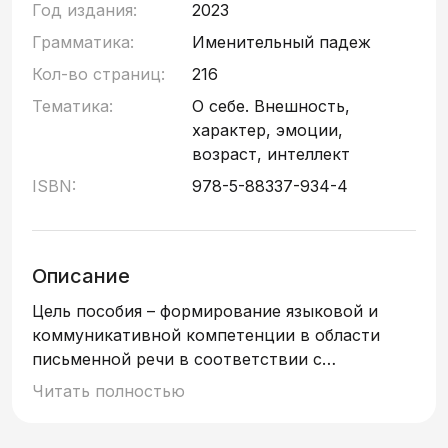
Год издания:
2023
Грамматика:
Именительный падеж
Кол-во страниц:
216
Тематика:
О себе. Внешность,
характер, эмоции,
возраст, интеллект
ISBN:
978-5-88337-934-4
Описание
Цель пособия – формирование языковой и
коммуникативной компетенции в области
письменной речи в соответствии с
требованиями к Элементарному уровню
Читать полностью
владения РКИ. Пособие является составной
частью учебного комплекса «Русский язык