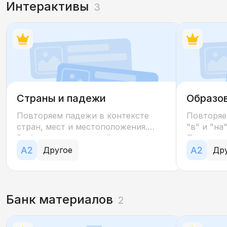
иностр
Интерактивы
3
предлоги). Также включает задания
минимумо
на понимание прочитанного и
Тест со
культурологическую информацию
заданий
(знакомства с картиной В.
круг лек
Васнецова).
соответс
владения
теста — 5
Страны и падежи
Образов
НА
Повторяем падежи в контексте
Повторяе
стран, мест и местоположения.
"в" и "на
Выбираем правильный падеж, форму
Предложн
слова или предлог.
"Учёба".
Другое
Др
Банк материалов
2