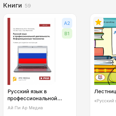
Книги
59
Русский язык в
Лестни
профессиональной
«Русский 
деятельности.
Ай Пи Ар Медиа
Информационные