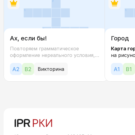
Ах, если бы!
Город
Повторяем грамматическое
Карта го
оформление нереального условия,
на рисуно
отвечаем на вопросы и узнаем
дома, ун
лучше себя и своих друзей.
библиотек
Викторина
В музе
виммельб
картин
обсуждае
Дорога 
маршрут 
движения