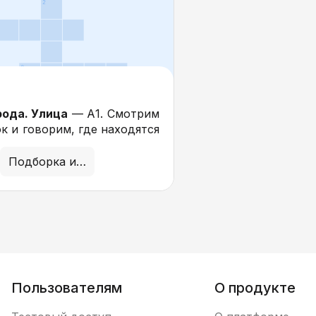
рода. Улица
— А1. Смотрим
к и говорим, где находятся
иверситет, школа, магазин,
а и почта.
Подборка иллюстраций
е
— А1-В1. Смотрим
ух о музее, ищем знакомые
ы, описываем их и
м.
домой
— А2-В1. Описываем
до дома, повторяя глаголы
 и городские локации.
Пользователям
О продукте