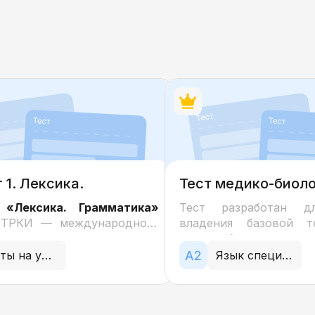
 1. Лексика.
Тест медико-биол
тика
направленности (базовая
 «Лексика. Грамматика»
Тест разработан д
терминология)
 ТРКИ — международного
владения базовой т
ственного экзамена по
медико-биологическог
ению уровня владения
уровне А2. Задани
Тесты на уровень
Язык специальности
 языком — разработан в
знание анатомичес
ствии с государственным
(строение сердца, ске
ом по русскому языку как
крови), типов