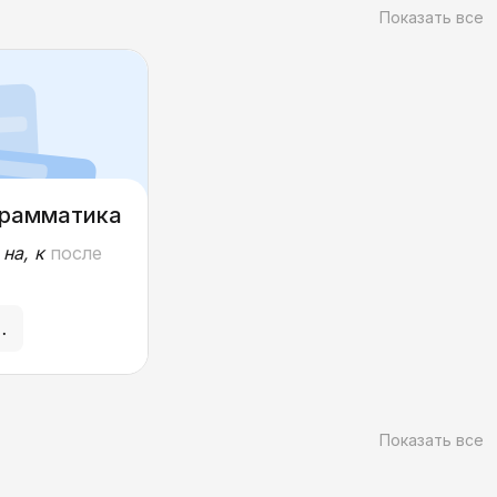
ссов. Особое
Показать все
мматическому
ной речи:
 падежных
еделениях и
 организма
ы, участие в
выполнение
Грамматика
 на, к
после
у листу
Показать все