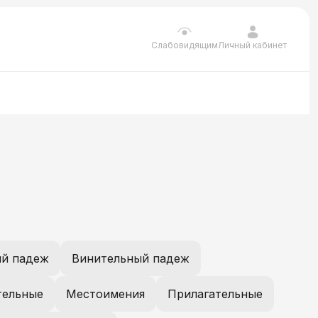
Личный кабинет
Слабовидящим
й падеж
Винительный падеж
тельные
Местоимения
Прилагательные