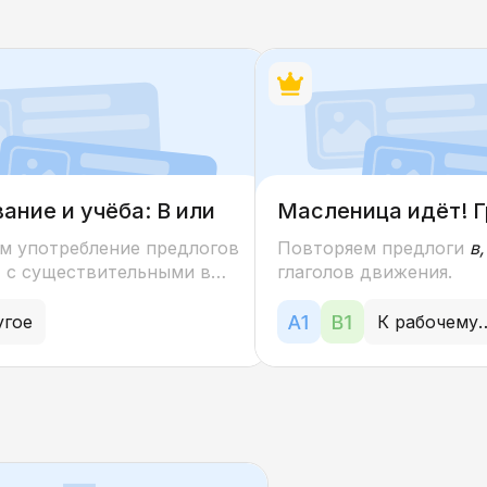
анному и лексическим
биологических проце
м базового уровня (А2).
внимание уделено гра
стоит из 5 частей (100
оформлению науч
) и охватывает широкий
использованию
сико-грамматических тем,
конструкций в опр
твующих базовому уровню
описании функций
 языком. Время выполнения
(характеристика форм
0 минут.
обмене веществ, 
функций).
ание и учёба: В или
Масленица идёт! 
м употребление предлогов
Повторяем предлоги
в,
" с существительными в
глаголов движения.
ом падеже в рамках темы
угое
К рабочем