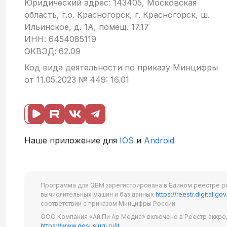
Юридический адрес: 143405, Московская
область, г.о. Красногорск, г. Красногорск, ш.
Ильинское, д. 1А, помещ. 17.17
ИНН: 6454085119
ОКВЭД: 62.09
Код вида деятельности по приказу Минцифры
от 11.05.2023 № 449: 16.01
Наше приложение для
IOS
и
Android
Программа для ЭВМ зарегистрирована в Едином реестре р
вычислительных машин и баз данных
https://reestr.digital.gov
соответствии с приказом Минцифры России.
ООО Компания «Ай Пи Ар Медиа» включено в Реестр аккре
https://www.gosuslugi.ru/it
.