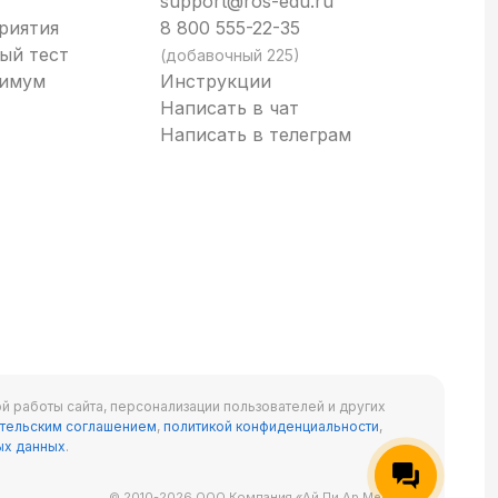
support@ros-edu.ru
риятия
8 800 555-22-35
ый тест
(добавочный 225)
нимум
Инструкции
Написать в чат
Написать в телеграм
й работы сайта, персонализации пользователей и других
тельским соглашением
,
политикой конфиденциальности
,
ых данных
.
© 2010-2026 ООО Компания «Ай Пи Ар Медиа»