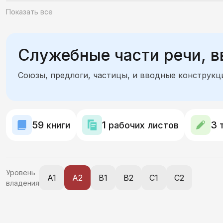
Глаголы
Возвратные глаголы и залог
Числит
Показать все
Синтаксис сложного предложения
Причастия и
Служебные части речи, в
Союзы, предлоги, частицы, и вводные конструкци
59
1
3
книги
рабочих листов
т
Уровень
A1
A2
B1
B2
C1
C2
владения