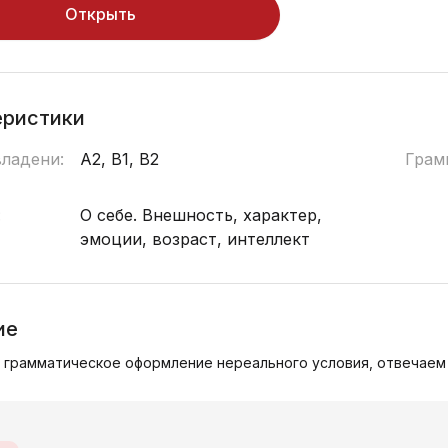
Открыть
еристики
владени:
A2, B1, B2
Грам
:
О себе. Внешность, характер,
эмоции, возраст, интеллект
ие
грамматическое оформление нереального условия, отвечаем н