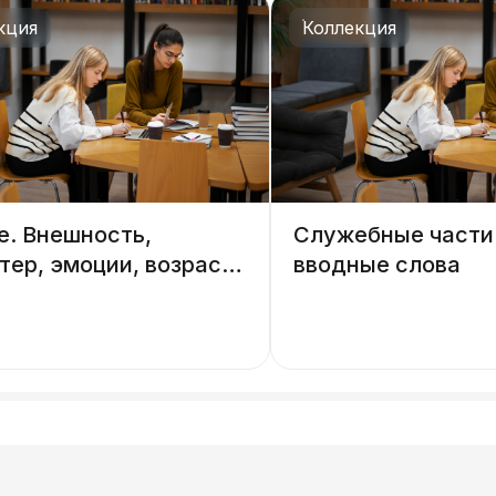
кция
Коллекция
е. Внешность,
Служебные части 
тер, эмоции, возраст,
вводные слова
лект