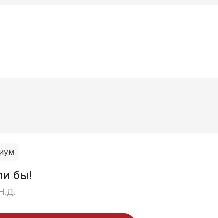
иум
ли бы!
Н.Д.