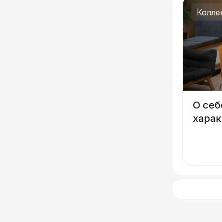
Колле
О себ
харак
интел