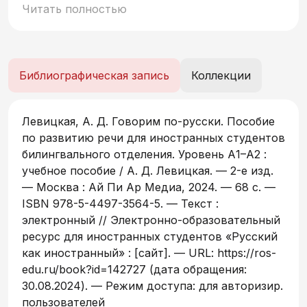
коммуникативной компетенции в рамках
Читать полностью
уровня А1–А2. Материалы издания
организованы по тематическому принципу и
ориентированы на формирование умения
строить связные высказывания на различные
Библиографическая запись
Коллекции
темы. Учебное пособие адресовано
иностранным студентам начального этапа
(уровни А1–А2), проходящим обучение на
Левицкая, А. Д. Говорим по-русски. Пособие
билингвальных отделениях медицинских
по развитию речи для иностранных студентов
вузов.
билингвального отделения. Уровень А1–А2 :
учебное пособие / А. Д. Левицкая. — 2-е изд.
— Москва : Ай Пи Ар Медиа, 2024. — 68 c. —
ISBN 978-5-4497-3564-5. — Текст :
электронный // Электронно-образовательный
ресурс для иностранных студентов «Русский
как иностранный» : [сайт]. — URL: https://ros-
edu.ru/book?id=142727 (дата обращения:
30.08.2024). — Режим доступа: для авторизир.
пользователей