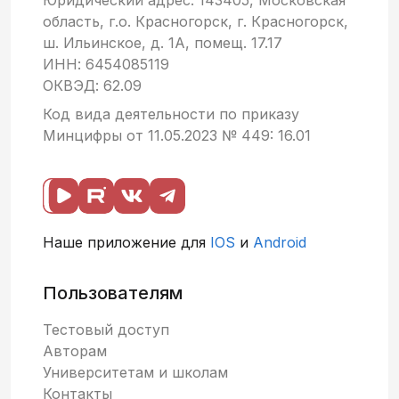
Юридический адрес: 143405, Московская
отличается от
область, г.о. Красногорск, г. Красногорск,
острова
ш. Ильинское, д. 1А, помещ. 17.17
"Завтра" и
ИНН: 6454085119
где они
ОКВЭД: 62.09
находятся.
Код вида деятельности по приказу
Минцифры от 11.05.2023 № 449: 16.01
Наше приложение для
IOS
и
Android
Пользователям
Тестовый доступ
Авторам
Университетам и школам
Контакты