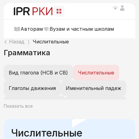
Авторам
Вузам и частным школам
Назад
Числительные
|
Грамматика
Вид глагола (НСВ и СВ)
Числительные
Глаголы движения
Именительный падеж
Винительный падеж
Предложный падеж
Показать все
Родительный падеж
Дательный падеж
Числительные
Творительный падеж
Существительные