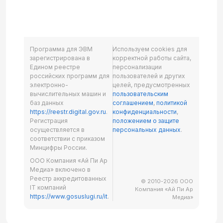
Программа для ЭВМ
Используем cookies для
зарегистрирована в
корректной работы сайта,
Едином реестре
персонализации
российских программ для
пользователей и других
электронно-
целей, предусмотренных
вычислительных машин и
пользовательским
баз данных
соглашением
,
политикой
https://reestr.digital.gov.ru
.
конфиденциальности
,
Регистрация
положением о защите
осуществляется в
персональных данных
.
соответствии с приказом
Минцифры России.
ООО Компания «Ай Пи Ар
Медиа» включено в
Реестр аккредитованных
© 2010-2026 ООО
IT компаний
Компания «Ай Пи Ар
https://www.gosuslugi.ru/it
.
Медиа»