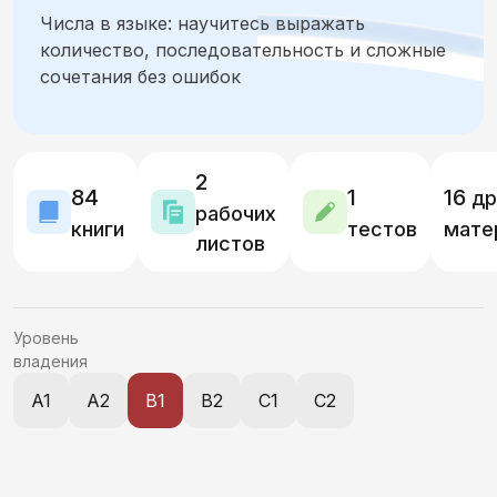
Числа в языке: научитесь выражать
Местоимения
Прилагательные
Глаголы
количество, последовательность и сложные
сочетания без ошибок
Возвратные глаголы и залог
Наречия и предикативы
2
84
1
16
др
Служебные части речи, вводные слова
рабочих
книги
тестов
мате
листов
Синтаксис простого предложения
Синтаксис сложного предложения
Уровень
владения
Причастия и деепричастия
A1
A2
B1
B2
C1
C2
Словообразование