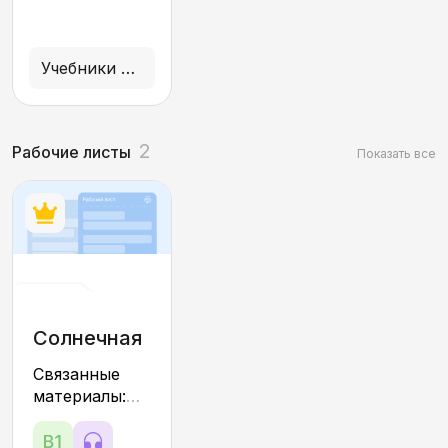
Учебники и учебные пособия
2
Рабочие листы
Показать все
Солнечная
система
Связанные
материалы:
тесты,
интерактивы,