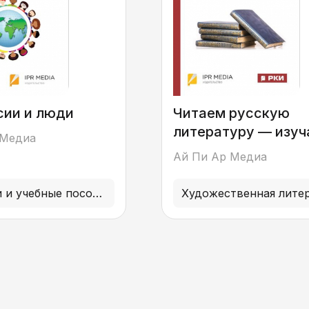
ии и люди
Читаем русскую
литературу — изу
 Медиа
язык. В 4 книгах. Кн
Ай Пи Ар Медиа
Учебники и учебные пособия