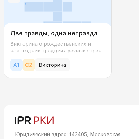
Две правды, одна неправда
Викторина о рождественских и
новогодних традциях разных стран.
Викторина
Юридический адрес: 143405, Московская