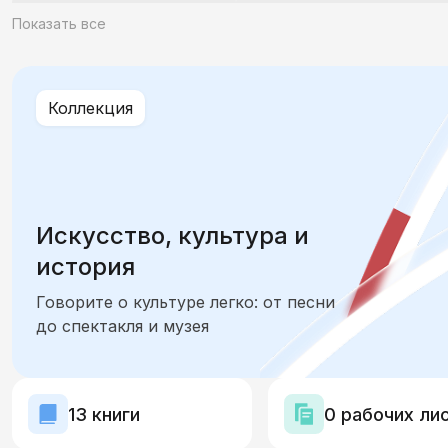
Жильё. Дом и интерьер
Семья и друзья. Отнош
Показать все
Природа, климат и экология
Путешествия и ту
Коллекция
Страна и мир. География, национальности
Этикет. Оценка. Стили речи
Искусство, культура и
история
Говорите о культуре легко: от песни
до спектакля и музея
13 книги
0 рабочих ли