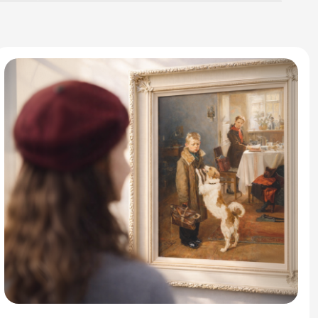
ения,
Здоровье и самочувствие. Части тела
Спорт
стика объектов и явлений