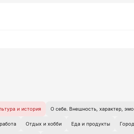
льтура и история
 работа
Отдых и хобби
Еда и продукты