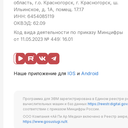
область, г.о. Красногорск, г. Красногорск, ш.
Ильинское, д. 1А, помещ. 17.17
ИНН: 6454085119
ОКВЭД: 62.09
Код вида деятельности по приказу Минцифры
от 11.05.2023 № 449: 16.01
Наше приложение для
IOS
и
Android
Программа для ЭВМ зарегистрирована в Едином реестре р
вычислительных машин и баз данных
https://reestr.digital.gov
соответствии с приказом Минцифры России.
ООО Компания «Ай Пи Ар Медиа» включено в Реестр аккре
https://www.gosuslugi.ru/it
.