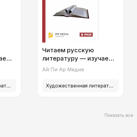
Читаем русскую
чаем
литературу — изучаем
. 4
язык. В 4 книгах. Кн. 3
Ай Пи Ар Медиа
Художественная литература
Художественная литература
Показать все