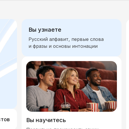
ения и общение
Количество, время, единицы измер
ризм
Современное общество, экономика и реалии
Вы узнаете
Технологии, связь и средства коммуникации
Характери
Русский алфавит, первые слова
и фразы и основы интонации
стов
Вы научитесь