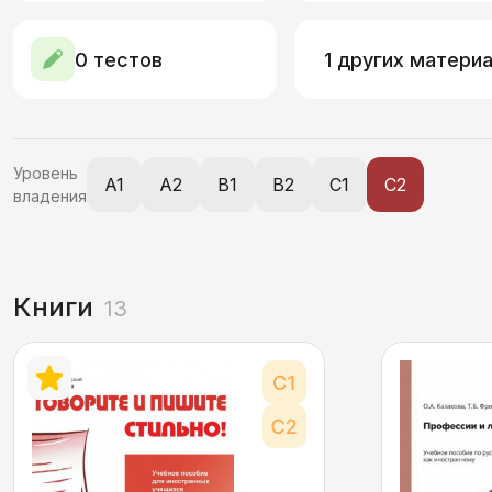
0 тестов
1 других матери
Уровень
A1
A2
B1
B2
C1
C2
владения
Книги
13