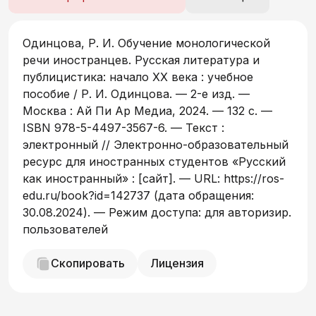
писателей, их произведений и систему
заданий, которая снабжена комментариями,
вопросами и др. Подготовлено в
Одинцова, Р. И. Обучение монологической
соответствии с Федеральным
речи иностранцев. Русская литература и
государственным образовательным
публицистика: начало XX века : учебное
стандартом высшего образования.
пособие / Р. И. Одинцова. — 2-е изд. —
Предназначено для иностранных учащихся
Москва : Ай Пи Ар Медиа, 2024. — 132 c. —
уровня В1, В2, изучающих литературу, а также
ISBN 978-5-4497-3567-6. — Текст :
может быть использовано иностранными
электронный // Электронно-образовательный
читателями, интересующимися русской
ресурс для иностранных студентов «Русский
литературой.
как иностранный» : [сайт]. — URL: https://ros-
edu.ru/book?id=142737 (дата обращения:
30.08.2024). — Режим доступа: для авторизир.
пользователей
Скопировать
Лицензия