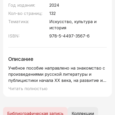
Год издания:
2024
Кол-во страниц:
132
Тематика:
Искусство, культура и
история
ISBN:
978-5-4497-3567-6
Описание
Учебное пособие направлено на знакомство с
произведениями русской литературы и
публицистики начала XX века, на развитие и
совершенствование навыков чтения
Читать полностью
художественных текстов, понимание
прочитанного, а также создание
монологических высказываний. Издание
включает тексты о творческом пути
Библиографическая запись
Коллекции