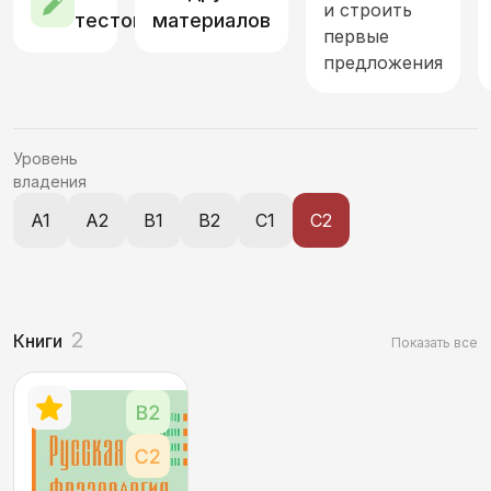
и строить
тестов
материалов
первые
Современное общество, экономика и реалии
предложения
Спорт
Страна и мир. География, национальности
Уровень
владения
Технологии, связь и средства коммуникации
A1
A2
B1
B2
C1
C2
Характеристика объектов и явлений
Этикет. Оценка. Стили речи
2
Книги
Показать все