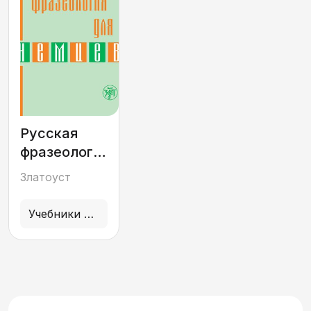
Русская
фразеология
для немцев
Златоуст
Учебники и учебные пособия