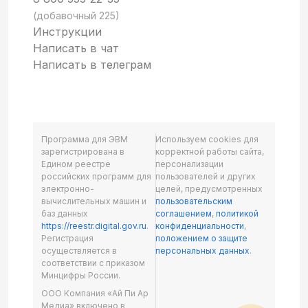
(добавочный 225)
Инструкции
Написать в чат
Написать в телеграм
Программа для ЭВМ
Используем cookies для
зарегистрирована в
корректной работы сайта,
Едином реестре
персонализации
российских программ для
пользователей и других
электронно-
целей, предусмотренных
вычислительных машин и
пользовательским
баз данных
соглашением
,
политикой
https://reestr.digital.gov.ru
.
конфиденциальности
,
Регистрация
положением о защите
осуществляется в
персональных данных
.
соответствии с приказом
Минцифры России.
ООО Компания «Ай Пи Ар
Медиа» включено в