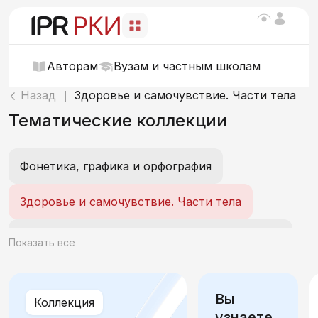
Авторам
Вузам и частным школам
Назад
Здоровье и самочувствие. Части тела
|
Тематические коллекции
Фонетика, графика и орфография
Здоровье и самочувствие. Части тела
О себе. Внешность, характер, эмоции, возраст, интеллект
Показать все
Мои вещи. Одежда и обувь
Вы
Коллекция
Мой день. Распорядок, быт и действия
узнаете