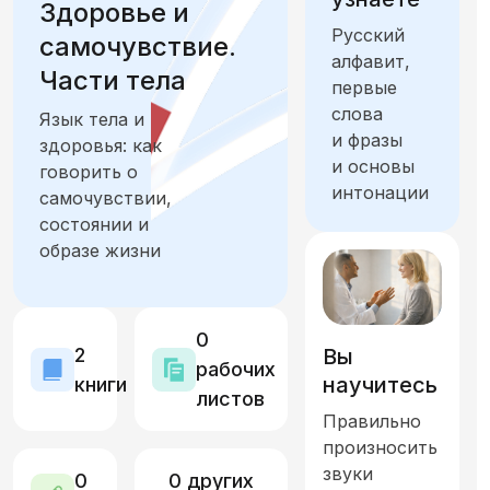
Здоровье и
Русский
Учеба и работа
Отдых и хобби
самочувствие.
алфавит,
Части тела
первые
Еда и продукты
слова
Язык тела и
и фразы
здоровья: как
Город. Общественные места, транспорт и ориентация
и основы
говорить о
интонации
самочувствии,
Жильё. Дом и интерьер
состоянии и
образе жизни
Семья и друзья. Отношения и общение
Искусство, культура и история
0
2
Вы
Количество, время, единицы измерения,
рабочих
научитесь
книги
листов
Правильно
Природа, климат и экология
произносить
звуки
Путешествия и туризм
0
0 других