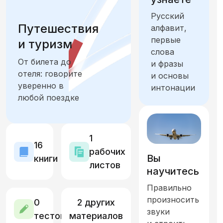
Русский
Учеба и работа
Отдых и хобби
Путешествия
алфавит,
первые
и туризм
Еда и продукты
слова
От билета до
и фразы
Город. Общественные места, транспорт и ориентация
отеля: говорите
и основы
уверенно в
интонации
Жильё. Дом и интерьер
любой поездке
Семья и друзья. Отношения и общение
1
Искусство, культура и история
16
рабочих
Вы
книги
листов
Количество, время, единицы измерения,
научитесь
Правильно
Здоровье и самочувствие. Части тела
произносить
0
2 других
звуки
тестов
материалов
Природа, климат и экология