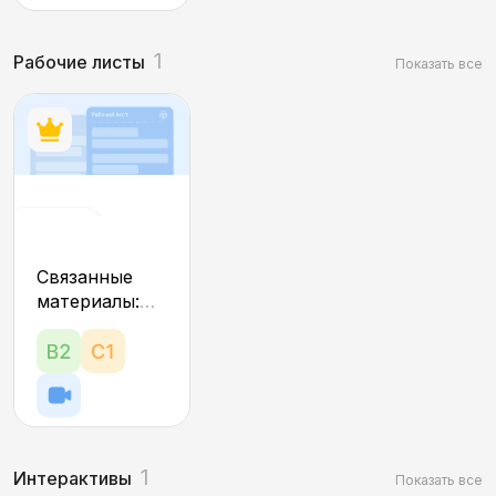
1
Рабочие листы
Показать все
Масленица
Связанные
в арт-парке
материалы:
Никола-
тесты,
интерактивы,
Ленивец
игры,
презентация
1
Интерактивы
Показать все