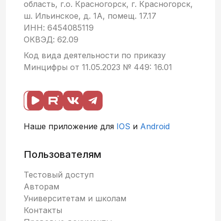
область, г.о. Красногорск, г. Красногорск,
фактам о
ш. Ильинское, д. 1А, помещ. 17.17
северном
ИНН: 6454085119
сиянии.
ОКВЭД: 62.09
Путешествует
по городам
Код вида деятельности по приказу
России, в
Минцифры от 11.05.2023 № 449: 16.01
которых
можно
увидеть
северное
сияние (и не
Наше приложение для
IOS
и
Android
только).
Пользователям
Тестовый доступ
Авторам
Университетам и школам
Контакты