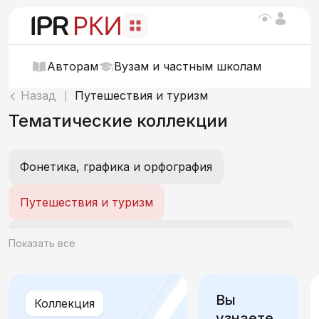
Авторам
Вузам и частным школам
Назад
Путешествия и туризм
|
Тематические коллекции
Фонетика, графика и орфография
Путешествия и туризм
О себе. Внешность, характер, эмоции, возраст, интеллект
Показать все
Мои вещи. Одежда и обувь
Вы
Коллекция
Мой день. Распорядок, быт и действия
узнаете