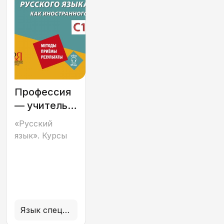
Профессия
— учитель
русского
«Русский
языка как
язык». Курсы
иностранного
Язык специальности