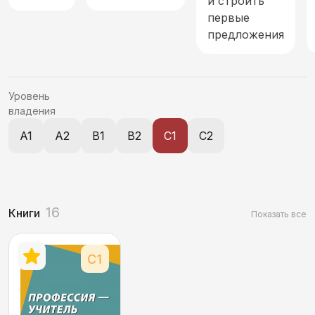
и строить
первые
Современное общество, экономика и реалии
предложения
Спорт
Уровень
Страна и мир. География, национальности
владения
Технологии, связь и средства коммуникации
A1
A2
B1
B2
C1
C2
Характеристика объектов и явлений
Этикет. Оценка. Стили речи
16
Книги
Показать все