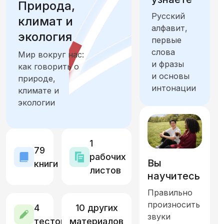
Природа,
Русский
Учеба и работа
Отдых и хобби
климат и
алфавит,
экология
первые
Еда и продукты
слова
Мир вокруг нас:
и фразы
как говорить о
Город. Общественные места, транспорт и ориентация
и основы
природе,
интонации
климате и
Жильё. Дом и интерьер
экологии
Семья и друзья. Отношения и общение
Искусство, культура и история
1
79
рабочих
Вы
книги
Количество, время, единицы измерения,
листов
научитесь
Правильно
Здоровье и самочувствие. Части тела
произносить
4
10 других
звуки
Путешествия и туризм
тестов
материалов