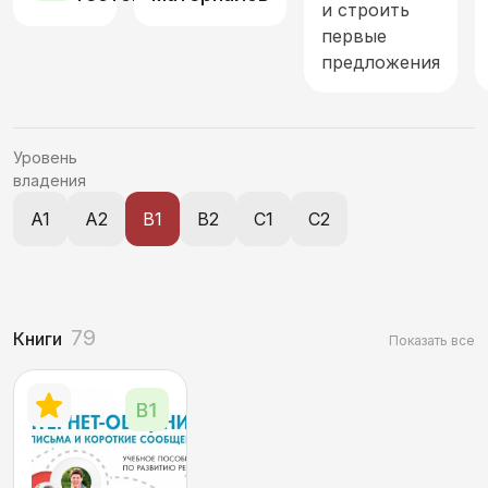
и строить
первые
Современное общество, экономика и реалии
предложения
Спорт
Страна и мир. География, национальности
Уровень
владения
Технологии, связь и средства коммуникации
A1
A2
B1
B2
C1
C2
Характеристика объектов и явлений
Этикет. Оценка. Стили речи
79
Книги
Показать все