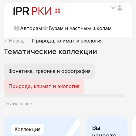
Авторам
Вузам и частным школам
Назад
Природа, климат и экология
|
Тематические коллекции
Фонетика, графика и орфография
Природа, климат и экология
О себе. Внешность, характер, эмоции, возраст, интеллект
Показать все
Мои вещи. Одежда и обувь
Вы
Коллекция
Мой день. Распорядок, быт и действия
узнаете