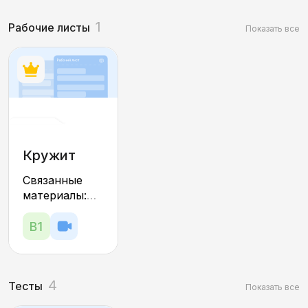
1
Рабочие листы
Показать все
Кружит
голову
Связанные
мимоза
материалы:
тесты,
интерактивы,
игры,
презентация
4
Тесты
Показать все