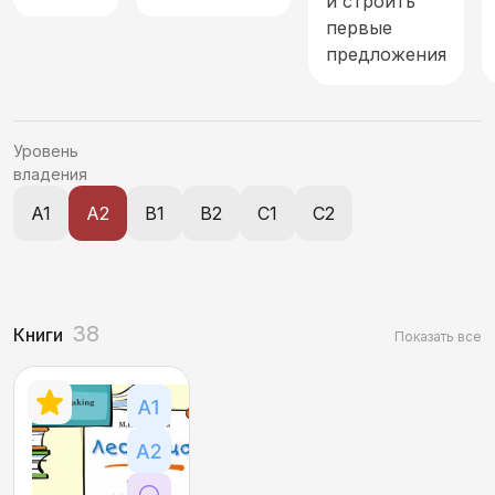
и строить
первые
Современное общество, экономика и реалии
предложения
Спорт
Уровень
Страна и мир. География, национальности
владения
Технологии, связь и средства коммуникации
A1
A2
B1
B2
C1
C2
Характеристика объектов и явлений
Этикет. Оценка. Стили речи
38
Книги
Показать все