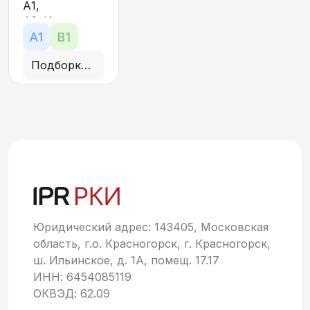
отличия
А1,
минут.
А2. Играем в
популярную
детскую игру
Подборка иллюстраций
и повторяем
конструкции
"У кого есть
что"
,
"У кого
нет чего"
.
Снеговички
—
А2, В1. Ищем
двух
одинаковых
снеговиков и
объясняем
Юридический адрес: 143405, Московская
свой выбор
область, г.о. Красногорск, г. Красногорск,
ш. Ильинское, д. 1А, помещ. 17.17
ИНН: 6454085119
ОКВЭД: 62.09