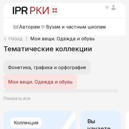
Авторам
Вузам и частным школам
Назад
Мои вещи. Одежда и обувь
|
Тематические коллекции
Фонетика, графика и орфография
Мои вещи. Одежда и обувь
О себе. Внешность, характер, эмоции, возраст, интеллект
Показать все
Мой день. Распорядок, быт и действия
Вы
Коллекция
Учеба и работа
Отдых и хобби
узнаете