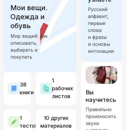
Мои вещи.
Русский
Еда и продукты
Одежда и
алфавит,
первые
обувь
Город. Общественные места, транспорт и ориентация
слова
Мир вещей: как
и фразы
Жильё. Дом и интерьер
описывать,
и основы
выбирать и
интонации
Семья и друзья. Отношения и общение
покупать
Искусство, культура и история
1
Количество, время, единицы измерения,
38
рабочих
Вы
книги
листов
Здоровье и самочувствие. Части тела
научитесь
Правильно
Природа, климат и экология
произносить
1
10 других
звуки
тестов
материалов
Путешествия и туризм