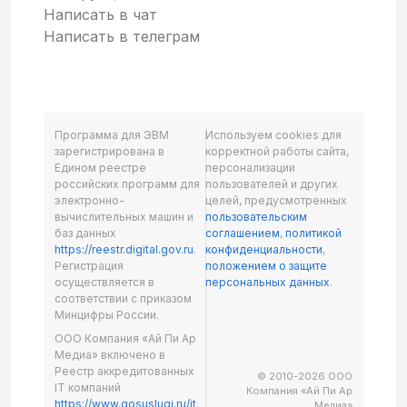
Написать в чат
Написать в телеграм
Программа для ЭВМ
Используем cookies для
зарегистрирована в
корректной работы сайта,
Едином реестре
персонализации
российских программ для
пользователей и других
электронно-
целей, предусмотренных
вычислительных машин и
пользовательским
баз данных
соглашением
,
политикой
https://reestr.digital.gov.ru
.
конфиденциальности
,
Регистрация
положением о защите
осуществляется в
персональных данных
.
соответствии с приказом
Минцифры России.
ООО Компания «Ай Пи Ар
Медиа» включено в
Реестр аккредитованных
© 2010-2026 ООО
IT компаний
Компания «Ай Пи Ар
https://www.gosuslugi.ru/it
.
Медиа»