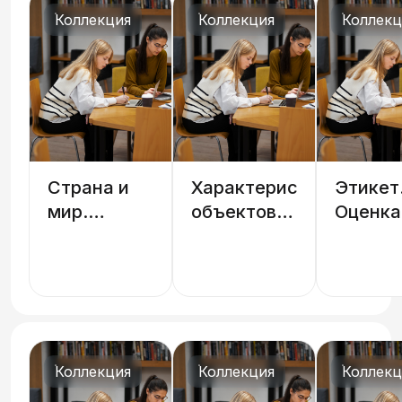
Коллекция
Коллекция
Коллекц
Страна и
Характеристика
Этикет
мир.
объектов и
Оценка
География,
явлений
Стили 
национальности
Коллекция
Коллекция
Коллекц