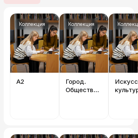
Коллекция
Коллекция
Коллекц
A2
Город.
Искусс
Общественные
культу
места,
истори
транспорт
и
ориентация