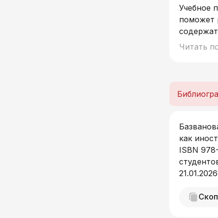
Учебное 
поможет 
содержат
коммента
Читать п
преподав
образова
Библиогра
Базванов
как иност
ISBN 978-
студентов
21.01.202
Скоп