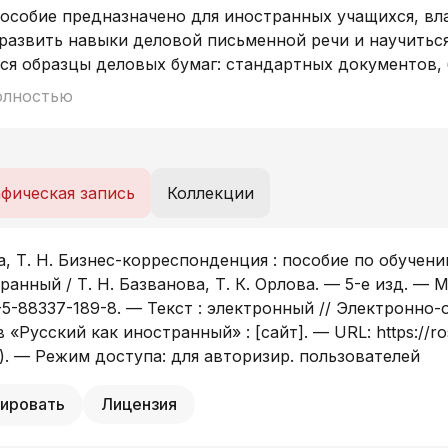
пособие предназначено для иностранных учащихся, вл
развить навыки деловой письменной речи и научиться
ся образцы деловых бумаг: стандартных документов, 
рий, упражнения и тексты, включённые в пособие, поз
олностью
ателем, так и самостоятельно. Пособие подготовлено
тельными стандартами.
фическая запись
Коллекции
а, Т. Н. Бизнес-корреспонденция : пособие по обуче
ранный / Т. Н. Базванова, Т. К. Орлова. — 5-е изд. — М
5-88337-189-8. — Текст : электронный // Электронно
 «Русский как иностранный» : [сайт]. — URL: https://r
6). — Режим доступа: для авторизир. пользователей
ировать
Лицензия