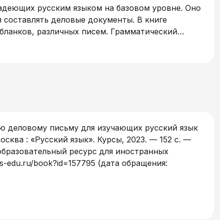
адеющих русским языком на базовом уровне. Оно
 составлять деловые документы. В книге
бланков, различных писем. Грамматический
воляют заниматься по нему как с
 в соответствии с современными
нию деловому письму для изучающих русский язык
осква : «Русский язык». Курсы, 2023. — 152 c. —
-образовательный ресурс для иностранных
os-edu.ru/book?id=157795 (дата обращения: