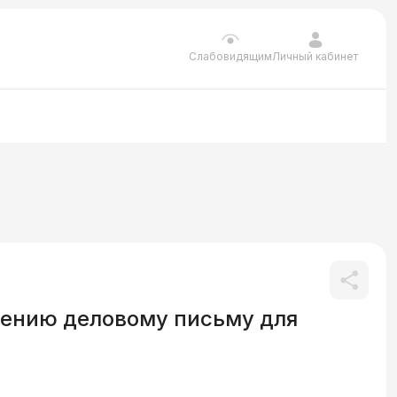
Личный кабинет
Слабовидящим
чению деловому письму для