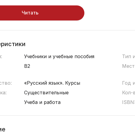
Читать
еристики
:
Учебники и учебные пособия
Тип 
B2
Мест
ство:
«Русский язык». Курсы
Год 
ка:
Существительные
Кол-
:
Учеба и работа
ISBN
ие