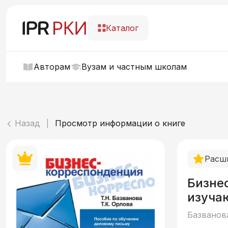
Каталог
Авторам
Вузам и частным школам
Назад
Просмотр информации о книге
|
Расш
Бизне
изуча
Базванова