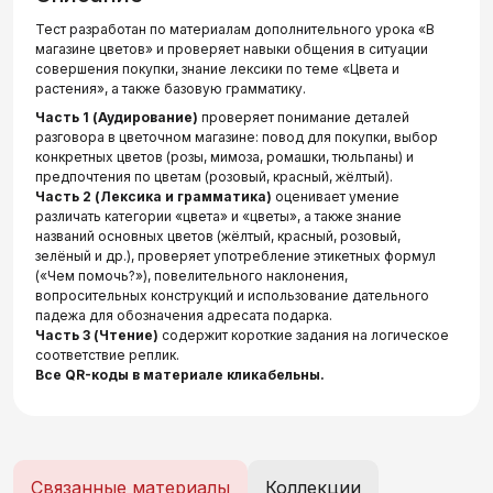
Тест разработан по материалам дополнительного урока «В
магазине цветов» и проверяет навыки общения в ситуации
совершения покупки, знание лексики по теме «Цвета и
растения», а также базовую грамматику.
Часть 1 (Аудирование)
проверяет понимание деталей
разговора в цветочном магазине: повод для покупки, выбор
конкретных цветов (розы, мимоза, ромашки, тюльпаны) и
предпочтения по цветам (розовый, красный, жёлтый).
Часть 2 (Лексика и грамматика)
оценивает умение
различать категории «цвета» и «цветы», а также знание
названий основных цветов (жёлтый, красный, розовый,
зелёный и др.), проверяет употребление этикетных формул
(«Чем помочь?»), повелительного наклонения,
вопросительных конструкций и использование дательного
падежа для обозначения адресата подарка.
Часть 3 (Чтение)
содержит короткие задания на логическое
соответствие реплик.
Все QR-коды в материале кликабельны.
Связанные материалы
Коллекции