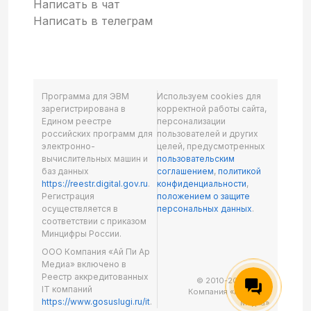
Написать в чат
Написать в телеграм
Программа для ЭВМ
Используем cookies для
зарегистрирована в
корректной работы сайта,
Едином реестре
персонализации
российских программ для
пользователей и других
электронно-
целей, предусмотренных
вычислительных машин и
пользовательским
баз данных
соглашением
,
политикой
https://reestr.digital.gov.ru
.
конфиденциальности
,
Регистрация
положением о защите
осуществляется в
персональных данных
.
соответствии с приказом
Минцифры России.
ООО Компания «Ай Пи Ар
Медиа» включено в
Реестр аккредитованных
© 2010-2026 ООО
IT компаний
Компания «Ай Пи Ар
https://www.gosuslugi.ru/it
.
Медиа»