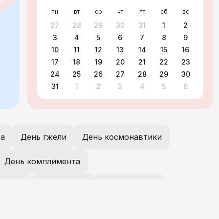
пн
вт
ср
чт
пт
сб
вс
27
28
29
30
31
1
2
3
4
5
6
7
8
9
10
11
12
13
14
15
16
17
18
19
20
21
22
23
24
25
26
27
28
29
30
31
1
2
3
4
5
6
та
День гжели
День космонавтики
День комплимента
 труда
День радио
День Победы
День русского языка