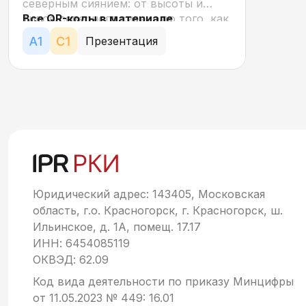
северным сиянием: от высоты и
типов северного сияния до того, как
Все QR-коды в материале
оно произносится на разных языках
кликабельны.
Презентация
мира. Играем в игру "Правда-
неправда", посвященную фактам о
северном сиянии. Путешествует по
городам России, в которых можно
увидеть северное сияние (и не
только).
Юридический адрес: 143405, Московская
область, г.о. Красногорск, г. Красногорск, ш.
Ильинское, д. 1А, помещ. 17.17
ИНН: 6454085119
ОКВЭД: 62.09
Код вида деятельности по приказу Минцифры
от 11.05.2023 № 449: 16.01