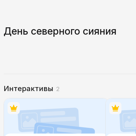
Всемирный день гармонии
День рождения Баб
День северного сияния
Интерактивы
2