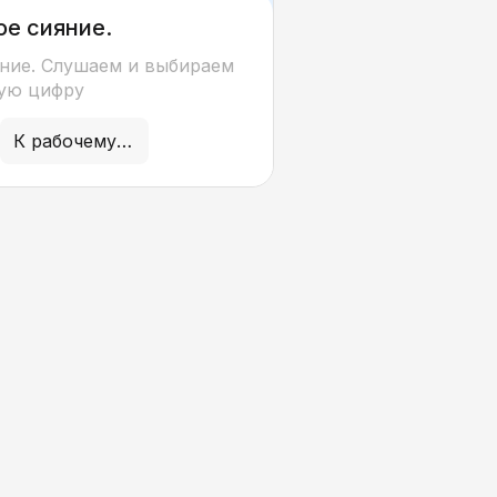
е сияние.
вание
ние. Слушаем и выбираем
ую цифру
К рабочему листу