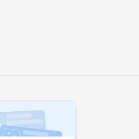
ы-Яги
День русской лени
День памяти Владими