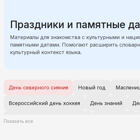
Праздники и памятные д
Материалы для знакомства с культурными и нац
памятными датами. Помогают расширить словарн
культурный контекст языка.
День северного сияния
Новый год
Маслени
Всероссийский день хоккея
День знаний
Де
Всемирный день комплимента
День учителя
Показать все
День смеха
День филолога
Международный 