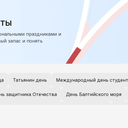
аты
иональными праздниками и
ый запас и понять
ца
Татьянин день
Международный день студен
нь защитника Отечества
День Балтийского моря
День коренных малочисленных народов России
День
женский день
День рождения Санкт-Петербурга