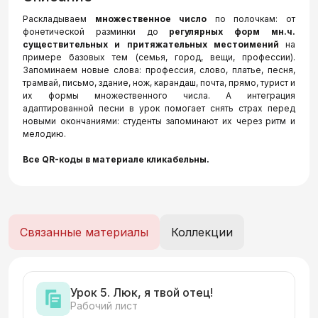
Раскладываем
множественное число
по полочкам: от
фонетической разминки до
регулярных форм мн.ч.
существительных и притяжательных местоимений
на
примере базовых тем (семья, город, вещи, профессии).
Запоминаем новые слова: профессия, слово, платье, песня,
трамвай, письмо, здание, нож, карандаш, почта, прямо, турист и
их формы множественного числа. А интеграция
адаптированной песни в урок помогает снять страх перед
новыми окончаниями: студенты запоминают их через ритм и
мелодию.
Все QR-коды в материале кликабельны.
Связанные материалы
Коллекции
Урок 5. Люк, я твой отец!
Рабочий лист