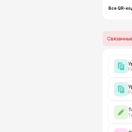
Все QR-ко
Связанны
У
Р
У
Р
Т
Т