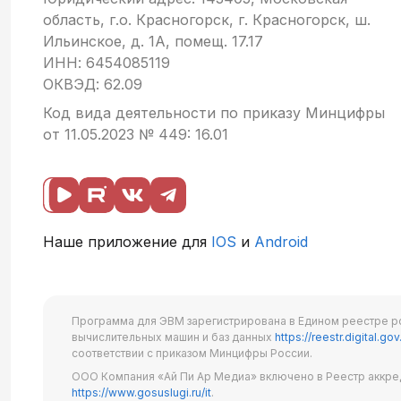
область, г.о. Красногорск, г. Красногорск, ш.
Ильинское, д. 1А, помещ. 17.17
ИНН: 6454085119
ОКВЭД: 62.09
Код вида деятельности по приказу Минцифры
от 11.05.2023 № 449: 16.01
Наше приложение для
IOS
и
Android
Программа для ЭВМ зарегистрирована в Едином реестре р
вычислительных машин и баз данных
https://reestr.digital.gov
соответствии с приказом Минцифры России.
ООО Компания «Ай Пи Ар Медиа» включено в Реестр аккре
https://www.gosuslugi.ru/it
.