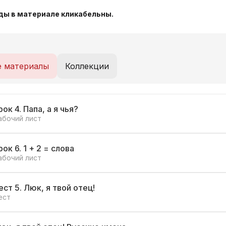
ды в материале кликабельны.
е материалы
Коллекции
рок 4. Папа, а я чья?
абочий лист
рок 6. 1 + 2 = слова
абочий лист
ест 5. Люк, я твой отец!
ест