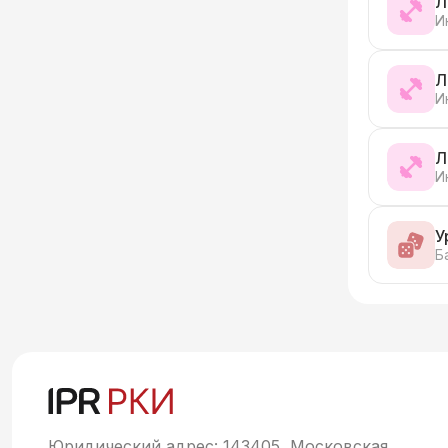
Л
И
Л
И
Л
И
У
Б
Юридический адрес: 143405, Московская