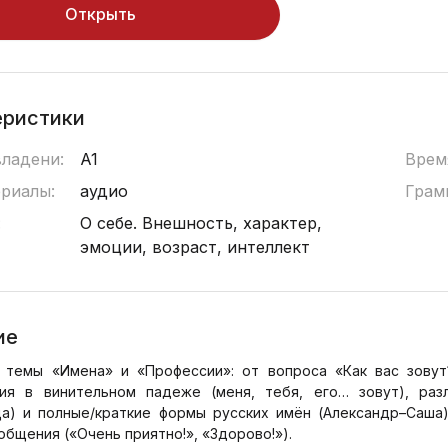
Открыть
еристики
владени:
A1
Врем
ериалы:
аудио
Грам
:
О себе. Внешность, характер,
эмоции, возраст, интеллект
ие
 темы «Имена» и «Профессии»: от вопроса «Как вас зовут
ия в винительном падеже (меня, тебя, его… зовут), раз
ца) и полные/краткие формы русских имён (Александр–Саша)
общения («Очень приятно!», «Здорово!»).