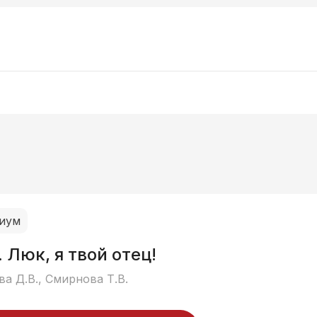
иум
. Люк, я твой отец!
а Д.В., Смирнова Т.В.