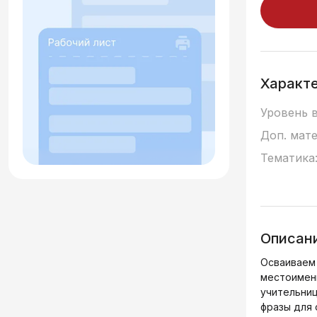
Характ
Уровень 
Доп. мат
Тематика
Описан
Осваиваем
местоимен
учительни
фразы для 