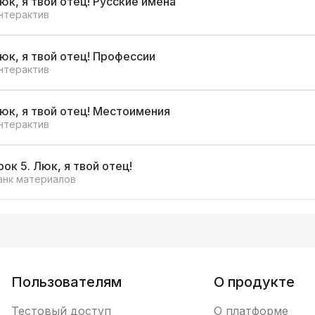
юк, я твой отец! Русские имена
нтерактив
юк, я твой отец! Профессии
нтерактив
юк, я твой отец! Местоимения
нтерактив
рок 5. Люк, я твой отец!
анк материалов
Пользователям
О продукте
Тестовый доступ
О платформе