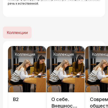
речь к естественной.
Коллекции
Коллекция
Коллекция
Коллекц
B2
О себе.
Соврем
Внешность,
общест