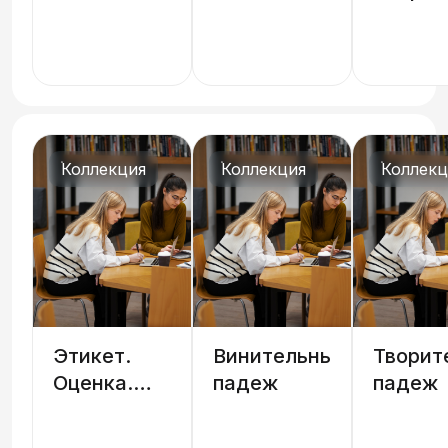
характер,
эконом
эмоции,
и реал
возраст,
интеллект
Коллекция
Коллекция
Коллекц
Этикет.
Винительный
Творит
Оценка.
падеж
падеж
Стили речи