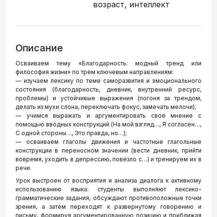
возраст, интеллект
Описание
Осваиваем тему «Благодарность: модный тренд или
философия жизни» по трём ключевым направлениям:
— изучаем лексику по теме саморазвития и эмоционального
состояния (благодарность, дневник, внутренний ресурс,
проблемы) и устойчивые выражения (погоня за трендом,
делать из мухи слона, переключать фокус, замечать мелочи);
— учимся выражать и аргументировать своё мнение с
помощью вводных конструкций (На мой взгляд…, Я согласен…,
С одной стороны…, Это правда, но…);
— осваиваем глаголы движения и частотные глагольные
конструкции в переносном значении (вести дневник, прийти
вовремя, уходить в депрессию, повезло с…) и тренируем их в
речи.
Урок выстроен от восприятия и анализа диалога к активному
использованию языка: студенты выполняют лексико-
грамматические задания, обсуждают противоположные точки
зрения, а затем переходят к развернутому говорению и
письму, формируя аргументированную позицию и приближая