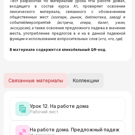
Тест разработан по материалам урока «На работе дома»,
входящего в состав курса А1, проверяет освоение
лексического материала, связанного с обозначением
общественных мест
(зоопарк, рынок, библиотека, завод)
и
событий/мероприятий
(встреча, опера, балет, ужин,
экскурсия)
, а также освоение предложного падежа в значении
места, употребление предлогов в и на в данной падежной
функции
и использование вопросительных слов (
кто, что, где
)
.
В материале содержится кликабельный QR-код.
Связанные материалы
Коллекции
Урок 12. На работе дома
Рабочий лист
На работе дома. Предложный падеж