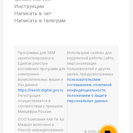
Инструкции
Написать в чат
Написать в телеграм
Программа для ЭВМ
Используем cookies для
зарегистрирована в
корректной работы сайта,
Едином реестре
персонализации
российских программ для
пользователей и других
электронно-
целей, предусмотренных
вычислительных машин и
пользовательским
баз данных
соглашением
,
политикой
https://reestr.digital.gov.ru
.
конфиденциальности
,
Регистрация
положением о защите
осуществляется в
персональных данных
.
соответствии с приказом
Минцифры России.
ООО Компания «Ай Пи Ар
Медиа» включено в
Реестр аккредитованных
© 2010-2026 ООО