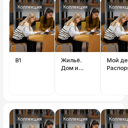
Коллекция
Коллекция
Коллекц
B1
Жильё.
Мой де
Дом и
Распор
интерьер
быт и
действ
Коллекция
Коллекция
Коллекц