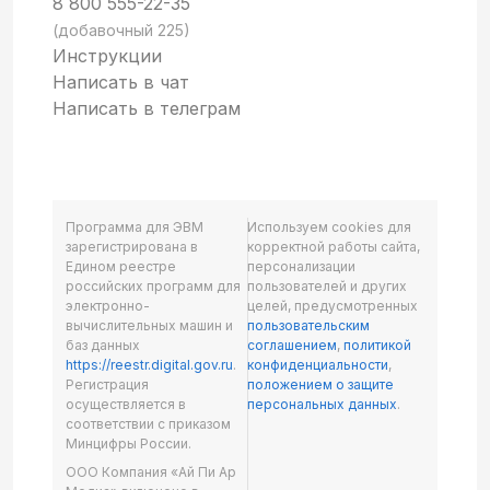
8 800 555-22-35
(добавочный 225)
Инструкции
Написать в чат
Написать в телеграм
Программа для ЭВМ
Используем cookies для
зарегистрирована в
корректной работы сайта,
Едином реестре
персонализации
российских программ для
пользователей и других
электронно-
целей, предусмотренных
вычислительных машин и
пользовательским
баз данных
соглашением
,
политикой
https://reestr.digital.gov.ru
.
конфиденциальности
,
Регистрация
положением о защите
осуществляется в
персональных данных
.
соответствии с приказом
Минцифры России.
ООО Компания «Ай Пи Ар