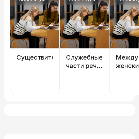
Существительные
Служебные
Между
части речи,
женски
вводные
день
слова