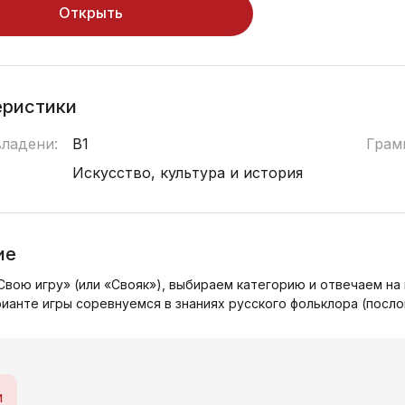
Открыть
еристики
владени:
B1
Грам
:
Искусство, культура и история
ие
Свою игру» (или «Свояк»), выбираем категорию и отвечаем на
ианте игры соревнуемся в знаниях русского фольклора (послов
и