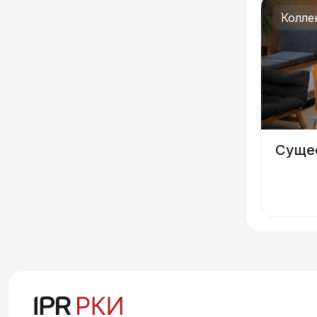
Колле
Суще