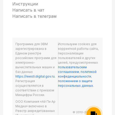
Инструкции
Написать в чат
Написать в телеграм
Программа для ЭВМ
Используем cookies для
зарегистрирована в
корректной работы сайта,
Едином реестре
персонализации
российских программ для
пользователей и других
электронно-
целей, предусмотренных
вычислительных машин и
пользовательским
баз данных
соглашением
,
политикой
https://reestr.digital.gov.ru
.
конфиденциальности
,
Регистрация
положением о защите
осуществляется в
персональных данных
.
соответствии с приказом
Минцифры России.
ООО Компания «Ай Пи Ар
Медиа» включено в
Реестр аккредитованных
© 2010-2026 ООО