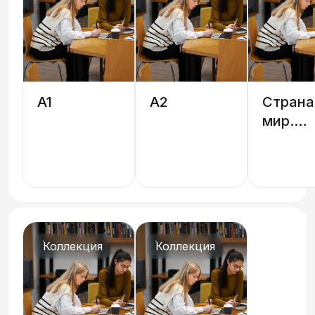
A1
A2
Страна
мир.
Геогра
национ
Коллекция
Коллекция