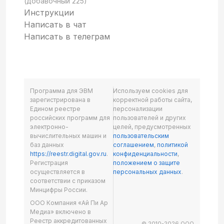
(добавочный 225)
Инструкции
Написать в чат
Написать в телеграм
Программа для ЭВМ
Используем cookies для
зарегистрирована в
корректной работы сайта,
Едином реестре
персонализации
российских программ для
пользователей и других
электронно-
целей, предусмотренных
вычислительных машин и
пользовательским
баз данных
соглашением
,
политикой
https://reestr.digital.gov.ru
.
конфиденциальности
,
Регистрация
положением о защите
осуществляется в
персональных данных
.
соответствии с приказом
Минцифры России.
ООО Компания «Ай Пи Ар
Медиа» включено в
Реестр аккредитованных
© 2010-2026 ООО