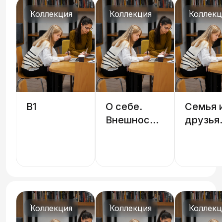
Коллекция
Коллекция
Коллекц
B1
О себе.
Семья 
Внешность,
друзья
характер,
Отнош
эмоции,
и обще
возраст,
интеллект
Коллекция
Коллекция
Коллекц