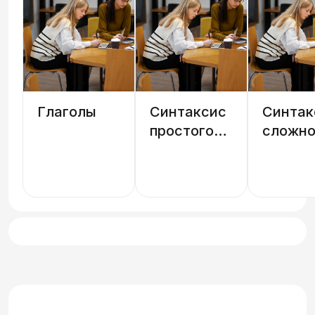
Глаголы
Синтаксис
Синтак
простого
сложно
предложения
предло