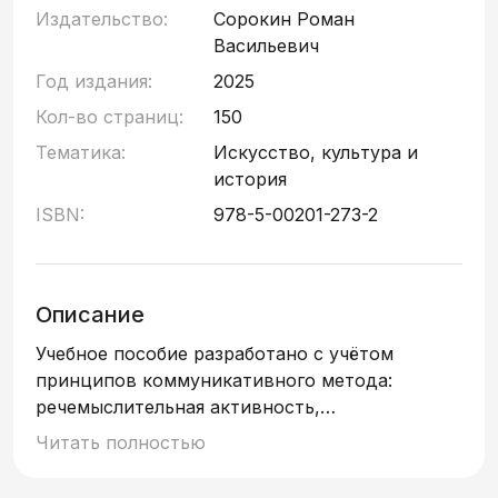
Издательство:
Сорокин Роман
Васильевич
Год издания:
2025
Кол-во страниц:
150
Тематика:
Искусство, культура и
история
ISBN:
978-5-00201-273-2
Описание
Учебное пособие разработано с учётом
принципов коммуникативного метода:
речемыслительная активность,
индивидуализация обучения речевой
Читать полностью
деятельности при ведущей роли личностного
аспекта учащегося, функциональность,