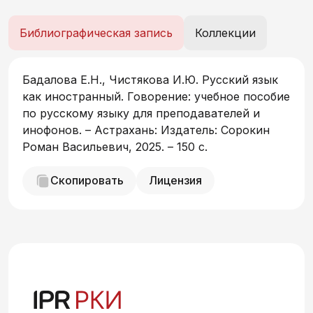
ситуативность, новизна. Представленные
задания содержат материал учебного и
Библиографическая запись
Коллекции
страноведческого характера.
Страноведческая направленность книги
отражена в текстах, которые дают студентам
Бадалова Е.Н., Чистякова И.Ю. Русский язык
представление о речевом поведении русских
как иностранный. Говорение: учебное пособие
людей в ситуациях повседневного общения,
по русскому языку для преподавателей и
информацию о России, русском речевом
инофонов. – Астрахань: Издатель: Сорокин
этикете и т.д. Учебное пособие предназначено
Роман Васильевич, 2025. – 150 с.
для иностранных студентов, изучающих
русский язык, и преподавателей.
Скопировать
Лицензия