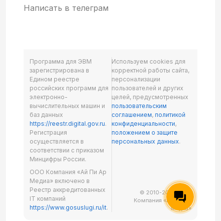
Написать в телеграм
Программа для ЭВМ
Используем cookies для
зарегистрирована в
корректной работы сайта,
Едином реестре
персонализации
российских программ для
пользователей и других
электронно-
целей, предусмотренных
вычислительных машин и
пользовательским
баз данных
соглашением
,
политикой
https://reestr.digital.gov.ru
.
конфиденциальности
,
Регистрация
положением о защите
осуществляется в
персональных данных
.
соответствии с приказом
Минцифры России.
ООО Компания «Ай Пи Ар
Медиа» включено в
Реестр аккредитованных
© 2010-2026 ООО
IT компаний
Компания «Ай Пи Ар
https://www.gosuslugi.ru/it
.
Медиа»