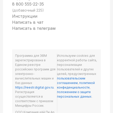
8 800 555-22-35
(добавочный 225)
Инструкции
Написать в чат
Написать в телеграм
Программа для ЭВМ
Используем cookies для
зарегистрирована в
корректной работы сайта,
Едином реестре
персонализации
российских программ для
пользователей и других
электронно-
целей, предусмотренных
вычислительных машин и
пользовательским
баз данных
соглашением
,
политикой
https://reestr.digital.gov.ru
.
конфиденциальности
,
Регистрация
положением о защите
осуществляется в
персональных данных
.
соответствии с приказом
Минцифры России.
ООО Компания «Ай Пи Ар