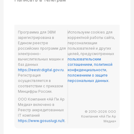
Программа для ЭВМ
Используем cookies для
зарегистрирована в
корректной работы сайта,
Едином реестре
персонализации
российских программ для
пользователей и других
электронно-
целей, предусмотренных
вычислительных машин и
пользовательским
баз данных
соглашением
,
политикой
https://reestr.digital.gov.ru
.
конфиденциальности
,
Регистрация
положением о защите
осуществляется в
персональных данных
.
соответствии с приказом
Минцифры России.
ООО Компания «Ай Пи Ар
Медиа» включено в
Реестр аккредитованных
© 2010-2026 ООО
IT компаний
Компания «Ай Пи Ар
https://www.gosuslugi.ru/it
.
Медиа»