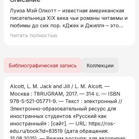
Луиза Мэй Олкотт – известная американская
писательница XIX века чьи романы читаемы и
любимы до сих пор. «Джек и Джилл» – это
сказочная книга которая придётся по душе
Читать полностью
читателям всех возрастов. Действие
разворачивается в небольшом городе Новой
Англии после Гражданской войны. Джек
Манот и Дженни Пек были лучшими друзьями.
Библиографическая запись
Коллекции
Однажды в зимний день они решили
покататься на санках и попали в серьёзный
переплёт… Читайте зарубежную литературу в
Alcott, L. M. Jack and Jill / L. M. Alcott. —
оригинале!
Москва : T8RUGRAM, 2017. — 314 c. — ISBN
978-5-521-05771-9. — Текст : электронный //
Электронно-образовательный ресурс для
иностранных студентов «Русский как
иностранный» : [сайт]. — URL: https://ros-
edu.ru/book?id=83519 (дата обращения:
31.08.2025). — Режим доступа: для авторизир.