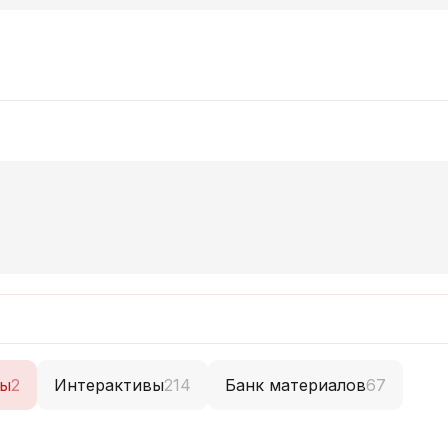
ты
2
Интерактивы
214
Банк материалов
67