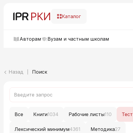
Каталог
Авторам
Вузам и частным школам
Назад
Поиск
|
Все
Книги
1034
Рабочие листы
110
Тес
Лексический минимум
4361
Методика
27