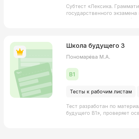
Субтест «Лексика. Грамма
государственного экзамена
русским языком — разработ
стандартом по русскому яз
минимумом первого сертифик
4 частей (100 заданий) и о
Школа будущего 3
грамматических тем, соотв
языком. Время выполнения т
Пономарёва М.А.
Тесты к рабочим листам
Тест разработан по матери
будущего В1», проверяет ос
технологиями, а также осво
глголов НСВ и СВ. Все QR-к