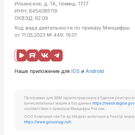
Ильинское, д. 1А, помещ. 17.17
ИНН: 6454085119
ОКВЭД: 62.09
Код вида деятельности по приказу Минцифры
от 11.05.2023 № 449: 16.01
Наше приложение для
IOS
и
Android
Программа для ЭВМ зарегистрирована в Едином реестре р
вычислительных машин и баз данных
https://reestr.digital.gov
соответствии с приказом Минцифры России.
ООО Компания «Ай Пи Ар Медиа» включено в Реестр аккре
https://www.gosuslugi.ru/it
.