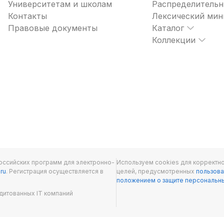
Университетам и школам
Распределительн
Контакты
Лексический ми
Правовые документы
Каталог
Коллекции
оссийских программ для электронно-
Используем cookies для корректно
.ru
. Регистрация осуществляется в
целей, предусмотренных
пользова
положением о защите персональн
дитованных IT компаний