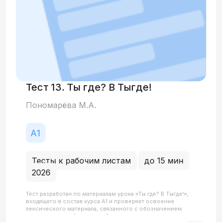
Тест 13. Ты где? В Тыгде!
Пономарёва М.А.
Тесты к рабочим листам
до 15 мин
2026
Тест разработан по материалам урока «Ты где? В Тыгде!»,
входящего в состав курса А1 и проверяет освоение
лексического материала, связанного с обозначением
национальностей и названий стран, начальные навыки