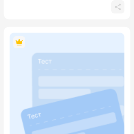
употребляться с предложным падежом в этом значении и
обозначать интеллектуально-речевую деятельность
(рассказывать, мечтать, разговаривать, говорить,
спрашивать,забывать, вспоминать, думать), а также
освоение форм множественного числа предложного
падежа. В материале содержится кликабельный QR-код.