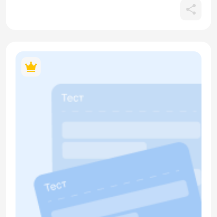
ориентации в пространстве, а также освоение
предложного падежа и конструкций «говорить по-
русски»,«говорить на суахили», «говорить по-русски
лучше, чем по-французски».В материале содержится
кликабельный QR-код.