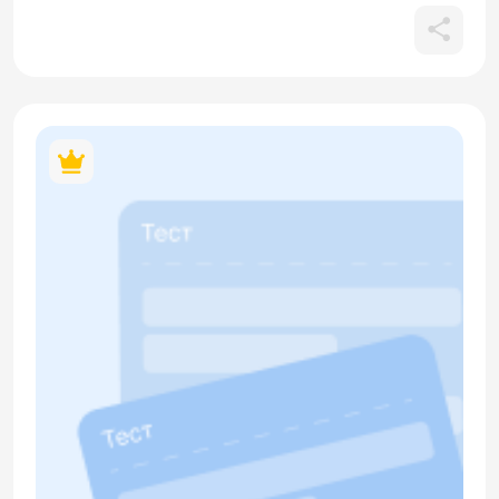
Кроме того, тест проверяет освоение лексики, связанной
с обозначением времени (Который час?), погодных
условий в зависимости от времени года (дождь, ветер,
снег, солнце) и наречий (холодно, жарко). В материале
содержится кликабельный QR-код.