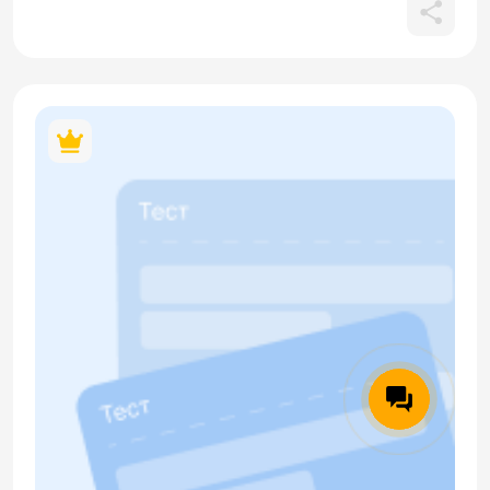
проверяет умение понимать детали разговора о планах на
праздник (поход на ярмарку, приглашение в гости).Часть 2
(Лексика и грамматика) оценивает знание терминов
родства (свекровь, золовка, тёща, зять), проверяет
правильное использование предлогов и падежей при
обозначении места и направления, а также употребление
глаголов (называется, зовут) и вопросительных слов (кто,
кому, с кем).Часть 3 (Чтение) требует выбора логичного
продолжения фраз, связанных с традициями Масленицы и
бытовыми ситуациями (приготовление блинов,
праздничная неделя). Все QR-коды в материале
кликабельны.