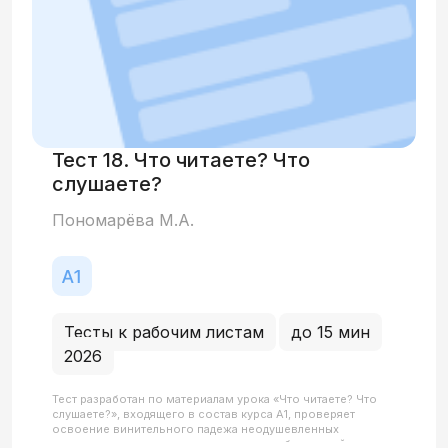
Тест 18. Что читаете? Что
слушаете?
Пономарёва М.А.
Тесты к рабочим листам
до 15 мин
2026
Тест разработан по материалам урока «Что читаете? Что
слушаете?», входящего в состав курса А1, проверяет
освоение винительного падежа неодушевленных
существительных в значении прямого объекта действия в