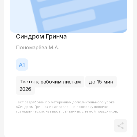
Синдром Гринча
Пономарёва М.А.
Тесты к рабочим листам
до 15 мин
2026
Тест разработан по материалам дополнительного урока
«Синдром Гринча» и направлен на проверку лексико-
грамматических навыков, связанных с темой праздников,
планирования свободного времени и описания
эмоционального состояния. Основное внимание
уделяется лексике по теме «Праздники и отдых» (каникулы,
подарок, праздновать, планировать, ёлка) и выражению
состояний (чувствовать стресс, усталость).