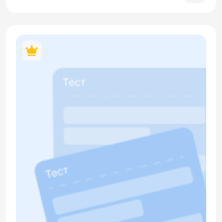
падежа для музыкальных инструментов (играть на чём?). В
материале содержится кликабельный QR-код.