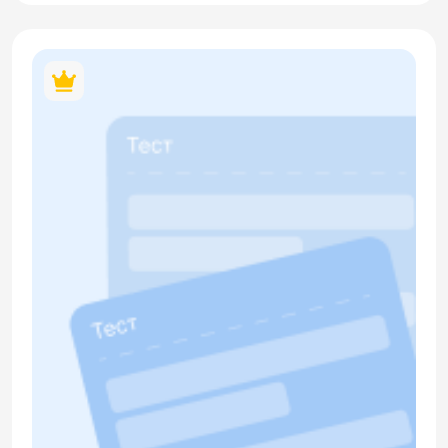
Грамматический блок включает проверку употребления
глаголов будущего времени, конструкций с инфинитивом
после глаголов намерения (иду покупать, планирую
отдыхать) и правильное использование падежных форм. В
материале содержится кликабельный QR-код.