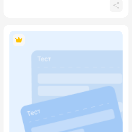
событий/мероприятий (встреча, опера, балет, ужин,
экскурсия), а также освоение предложного падежа в
значении места, употребление предлогов в и на в данной
падежной функции и использование вопросительных слов
(кто, что, где). В материале содержится кликабельный QR-
код.