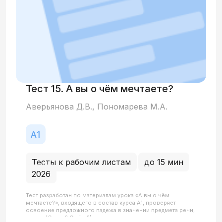
Тест 15. А вы о чём мечтаете?
Аверьянова Д.В., Пономарева М.А.
Тесты к рабочим листам
до 15 мин
2026
Тест разработан по материалам урока «А вы о чём
мечтаете?», входящего в состав курса А1, проверяет
освоение предложного падежа в значении предмета речи,
мысли (О ком? О чём?), освоение глаголов, которые могут