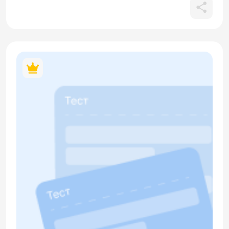
лексика (интересно, скучно, трудно, хорошо). Грамматика:
различение прилагательных и наречий (вкусно / вкусный,
громко / громкий), употребление вопросительных слов
(какой, какая, чья), а также базовые союзы и средства
связи (и, а, но, потому что, поэтому, что). Отрабатывается
согласование слов в предложении и правильный выбор
грамматической формы в зависимости от контекста. Все
QR-коды в материале кликабельны.