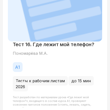
Тест 16. Где лежит мой телефон?
Пономарёва М.А.
Тесты к рабочим листам
до 15 мин
2026
Тест разработан по материалам урока «Где лежит мой
телефон?», входящего в состав курса А1, проверяет
освоение галголов положения (стоять, лежать, сидеть,
висеть) с существительными в предложном падеже,