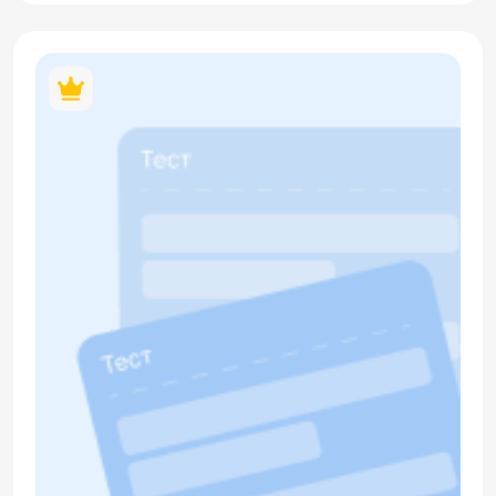
устройства. Часть 2 (Лексика и грамматика) оценивает
знание названий комплектующих и аксессуаров
(аккумулятор, зарядка, сим-карта), элементов интерфейса
(экран, кнопка, приложение) и глаголов действия
(включить, отправить, скачать, разрядиться), а также
проверяет употребление глаголов в повелительном
наклонении, использование предлогов с техническими
средствами (на телефоне, в приложении) и конструкций
для выражения необходимости или возможности
действия. Часть 3 (Чтение) содержит информационные
тексты о мобильных мессенджерах и доступности
интернета для туристов в России. В материале содержится
кликабельный QR-код.