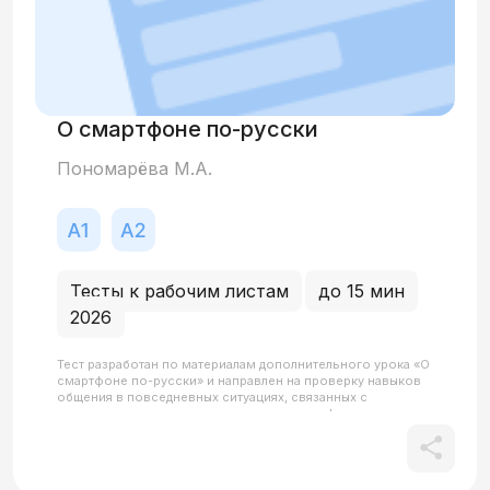
О смартфоне по-русски
Пономарёва М.А.
Тесты к рабочим листам
до 15 мин
2026
Тест разработан по материалам дополнительного урока «О
смартфоне по-русски» и направлен на проверку навыков
общения в повседневных ситуациях, связанных с
использованием гаджетов, интернета и цифровых
сервисов. Часть 1 (Аудирование) проверяет умение
понимать детали разговора в общественном месте
(ресторане). Темы включают запрос пароля от Wi-Fi,
уточнение качества связи и поиск розетки для зарядки