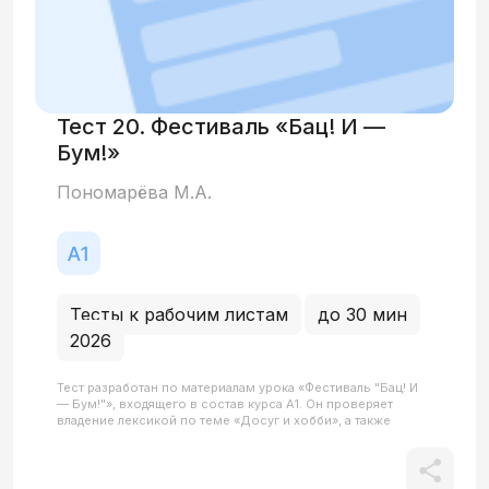
Тест 20. Фестиваль «Бац! И —
Бум!»
Пономарёва М.А.
Тесты к рабочим листам
до 30 мин
2026
Тест разработан по материалам урока «Фестиваль "Бац! И
— Бум!"», входящего в состав курса А1. Он проверяет
владение лексикой по теме «Досуг и хобби», а также
умение использовать модальные глаголы и конструкции,
описывающие свободное время, и понимать разницу в
управлении глагола «играть»: использование винительного
падежа для спортивных игр (играть во что?) и предложного