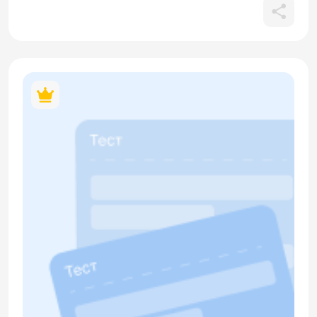
себя 5 субтестов: «Письмо», «Аудирование», «Лексика.
Грамматика», «Чтение», «Говорение». Он проверяет умение
описывать людей, их образ жизни и повседневные
действия, а также строить простые высказывания о себе и
окружающих. Лексика: темы «семья» (брат, сестра,
родители), «профессии» (преподаватель, журналист, врач,
студент), «характеристика» (тихий, шумный), а также
повседневные действия (работать, спать, гулять, готовить,
читать). Грамматика: притяжательные местоимения (мой,
моя, моё), личные местоимения и формы глагола «звать»
(его зовут), конструкция «у меня есть», множественное
число существительных и местоимений, употребление
инфинитива, согласование прилагательных с
существительными в роде и числе, а также базовые союзы
(и, а, но, или, потому что, поэтому, что).
Дополнительно: тест включает задания на письмо
(описание соседа и составление вопросов), аудирование
(понимание короткого диалога), чтение (понимание текста
о соседях) и говорение (ответы на личные вопросы), что
способствует развитию навыков связной устной и
письменной речи. Все QR-коды в материале кликабельны.