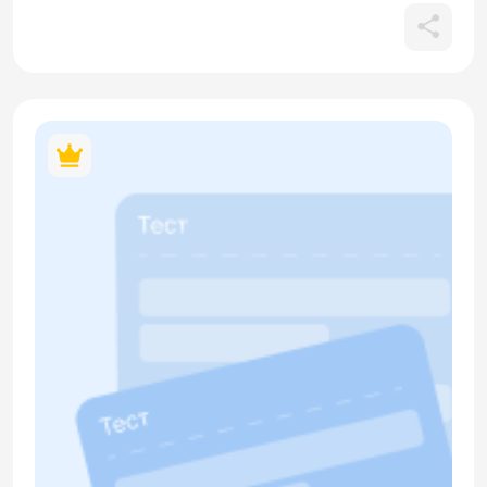
обозначающими месторасположение субъекта, а также
лексического материала, входящего в лексико-
семантическую группу «Посуда» (ложка, вилка, чайник,
чашка). В материале содержится кликабельный QR-код.