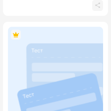
угол, пол, сад, берег), предложный падеж при обозначении
месяцев (в марте), разницу между формами «в доме» и
«дома», а также наречий со значением времени
(позавчера, вчера, сегодня). В материале содержится
кликабельный QR-код.