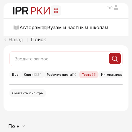
Авторам
Вузам и частным школам
Назад
Поиск
|
Все
Книги
1034
Рабочие листы
110
Тесты
35
Интерактивы
214
Очистить фильтры
По новизне