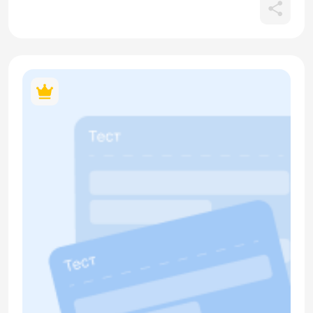
цветочном магазине: повод для покупки, выбор
конкретных цветов (розы, мимоза, ромашки, тюльпаны) и
предпочтения по цветам (розовый, красный, жёлтый).
Часть 2 (Лексика и грамматика) оценивает умение
различать категории «цвета» и «цветы», а также знание
названий основных цветов (жёлтый, красный, розовый,
зелёный и др.), проверяет употребление этикетных формул
(«Чем помочь?»), повелительного наклонения,
вопросительных конструкций и использование дательного
падежа для обозначения адресата подарка. Часть 3
(Чтение) содержит короткие задания на логическое
соответствие реплик. Все QR-коды в материале
кликабельны.