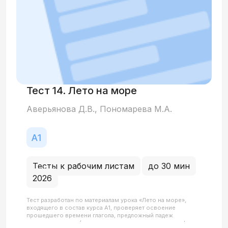
Тест 14. Лето на море
Аверьянова Д.В., Пономарева М.А.
Тесты к рабочим листам
до 30 мин
2026
Тест разработан по материалам урока «Лето на море»,
входящего в состав курса А1, проверяет освоение
прошедшего времени глагола, предложный падеж
существительных (исключения на -у со словами: шкаф, лес,