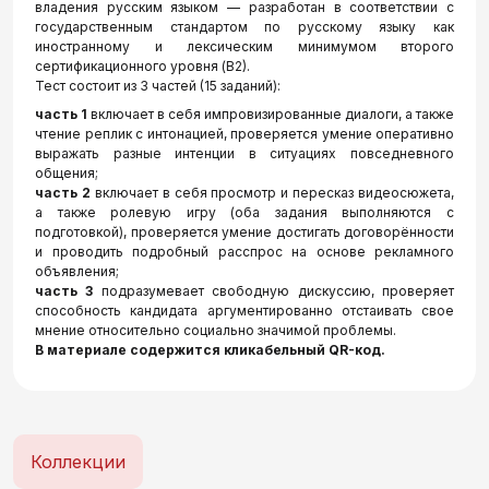
владения русским языком — разработан в соответствии с
государственным стандартом по русскому языку как
иностранному и лексическим минимумом второго
сертификационного уровня (В2).
Тест состоит из 3 частей (15 заданий):
часть 1
включает в себя импровизированные диалоги, а также
чтение реплик с интонацией, проверяется умение оперативно
выражать разные интенции в ситуациях повседневного
общения;
часть 2
включает в себя просмотр и пересказ видеосюжета,
а также ролевую игру (оба задания выполняются с
подготовкой), проверяется умение достигать договорённости
и проводить подробный расспрос на основе рекламного
объявления;
часть 3
подразумевает свободную дискуссию, проверяет
способность кандидата аргументированно отстаивать свое
мнение относительно социально значимой проблемы.
В материале содержится кликабельный QR-код.
Коллекции