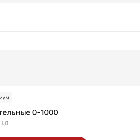
иум
тельные 0-1000
Н.Д.