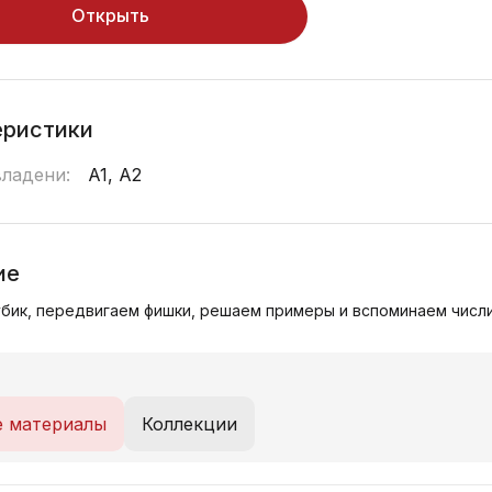
Открыть
еристики
владени:
A1, A2
ие
бик, передвигаем фишки, решаем примеры и вспоминаем числ
е материалы
Коллекции