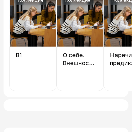
B1
О себе.
Наречи
Внешность,
предик
характер,
эмоции,
возраст,
интеллект