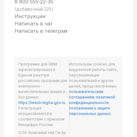
8 800 555-22-35
(добавочный 225)
Инструкции
Написать в чат
Написать в телеграм
Программа для ЭВМ
Используем cookies для
зарегистрирована в
корректной работы сайта,
Едином реестре
персонализации
российских программ для
пользователей и других
электронно-
целей, предусмотренных
вычислительных машин и
пользовательским
баз данных
соглашением
,
политикой
https://reestr.digital.gov.ru
.
конфиденциальности
,
Регистрация
положением о защите
осуществляется в
персональных данных
.
соответствии с приказом
Минцифры России.
ООО Компания «Ай Пи Ар