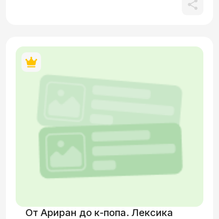
От Ариран до к-попа. Лексика