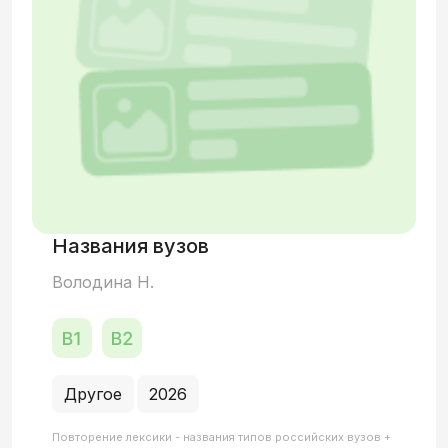
Названия вузов
Володина Н.
Другое
2026
Повторение лексики - названия типов российских вузов +