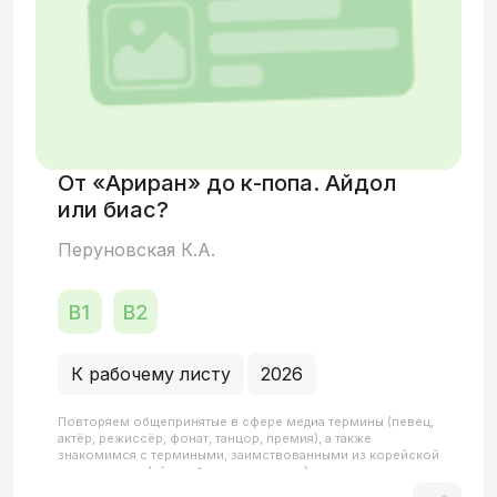
От «Ариран» до к-попа. Айдол
или биас?
Перуновская К.А.
К рабочему листу
2026
Повторяем общепринятые в сфере медиа термины (певец,
актёр, режиссёр, фонат, танцор, премия), а также
знакомимся с термиными, заимствованными из корейской
поп-культуры (айдол, биас, макнэ и т.д.)