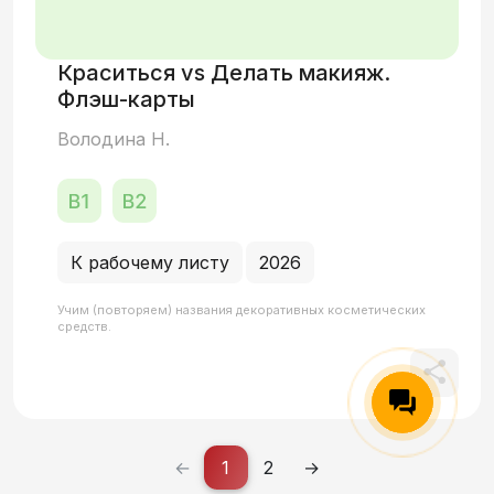
Краситься vs Делать макияж.
Флэш-карты
Володина Н.
К рабочему листу
2026
Учим (повторяем) названия декоративных косметических
средств.
←
1
2
→