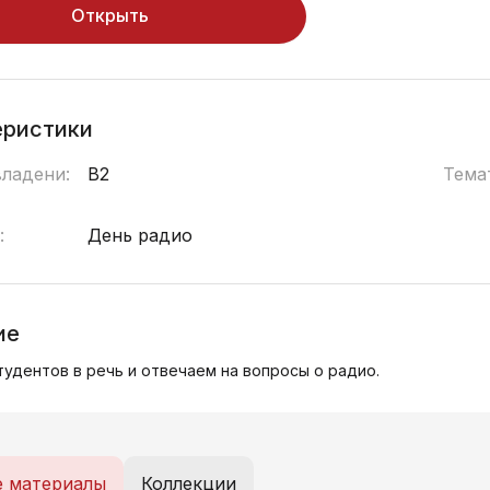
Открыть
еристики
владени:
B2
Тема
:
День радио
ие
удентов в речь и отвечаем на вопросы о радио.
е материалы
Коллекции