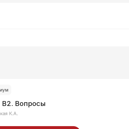
иум
 В2. Вопросы
ая К.А.