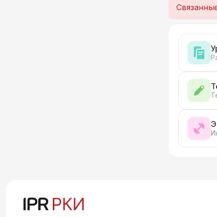
Связанны
У
Р
Т
Т
Э
И