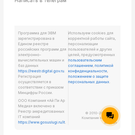
Написать в телеграм
Программа для ЭВМ
Используем cookies для
зарегистрирована в
корректной работы сайта,
Едином реестре
персонализации
российских программ для
пользователей и других
электронно-
целей, предусмотренных
вычислительных машин и
пользовательским
баз данных
соглашением
,
политикой
https://reestr.digital.gov.ru
.
конфиденциальности
,
Регистрация
положением о защите
осуществляется в
персональных данных
.
соответствии с приказом
Минцифры России.
ООО Компания «Ай Пи Ар
Медиа» включено в
Реестр аккредитованных
© 2010-2026 ООО
IT компаний
Компания «Ай Пи Ар
https://www.gosuslugi.ru/it
.
Медиа»