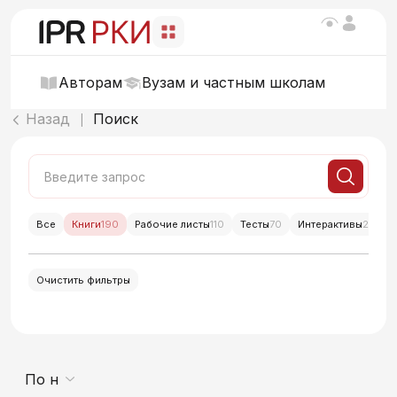
Авторам
Вузам и частным школам
Назад
Поиск
|
Все
Книги
190
Рабочие листы
110
Тесты
70
Интерактивы
214
Очистить фильтры
По новизне