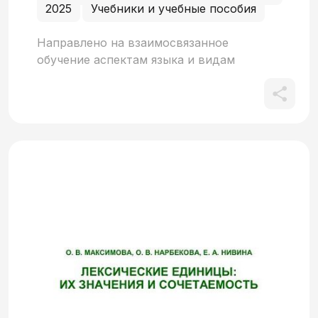
2025
Учебники и учебные пособия
Направлено на взаимосвязанное
обучение аспектам языка и видам
речевой деятельности для формирования
у иностранных обучающихся
коммуникативных навыков. Включает
задания для аудиторной и
внеаудиторной работы учащихся.
Предназначено для студентов-
иностранцев, освоивших вводно-
фонетический курс русского языка и
приступающих к дальнейшему
практическому овладению русским
языком под руководством
преподавателя.