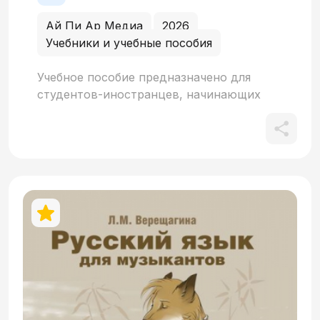
Ай Пи Ар Медиа
2026
Учебники и учебные пособия
Учебное пособие предназначено для
студентов-иностранцев, начинающих
изучать русский язык как иностранный
(РКИ), и ориентировано на уровень А1.
Данное издание состоит из 15 уроков и
включает в себя разнообразные
упражнения, направленные на
формирование и развитие навыков
письма и чтения. Студенты могут
эффективно применять учебное пособие
и во время аудиторных занятий, и для
выполнения домашних заданий,
особенно при прохождении вводно-
фонетического курса. Материалы
разработаны для поддержки как