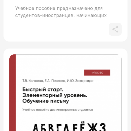
Учебное пособие предназначено для
студентов-иностранцев, начинающих
изучать русский язык как иностранный
(РКИ), и ориентировано на уровень А1.
Данное издание состоит из 15 уроков и
включает в себя разнообразные
упражнения, направленные на
формирование и развитие навыков
письма и чтения. Студенты могут
эффективно применять учебное пособие
и во время аудиторных занятий, и для
выполнения домашних заданий,
особенно при прохождении вводно-
фонетического курса. Материалы
разработаны для поддержки как
групповой, так и индивидуальной
работы обучающихся. На прохождение
всего курса рекомендуется выделить 60