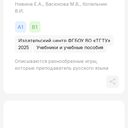
Нивина Е.А., Васюкова М.В., Копельник
В.И.
Издательский центр ФГБОУ ВО «ТГТУ»
2025
Учебники и учебные пособия
Описываются разнообразные игры,
которые преподаватель русского языка
как иностранного может использовать
на занятиях в аудитории и во внеурочное
время. Игровые формы работы помогают
эффективному усвоению лексики,
грамматики русского языка и развитию
устной речи. Предназначено для
обучения иностранных учащихся,
изучающих русский язык.