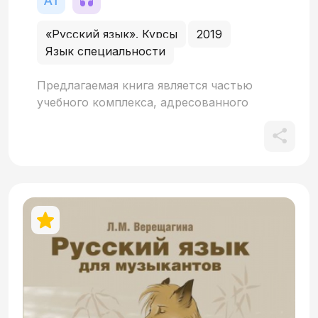
«Русский язык». Курсы
2019
Язык специальности
Предлагаемая книга является частью
учебного комплекса, адресованного
иностранным студентам высших и
средних учебных заведений России
музыкального профиля, а также
проживающим за рубежом музыкантам –
носителям разных языков, которые
стремятся овладеть русским языком для
профессионального общения. Учебный
комплекс обеспечивает формирование
речевых навыков и языковой
компетенции в объёме уровня А1.
Состоит из двух книг: учебника и
рабочей тетради. Учебник включает 14