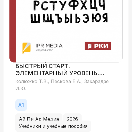
БЫСТРЫЙ СТАРТ.
ЭЛЕМЕНТАРНЫЙ УРОВЕНЬ.
ОБУЧЕНИЕ ПИСЬМУ
Колюжко Т.В., Пескова Е.А., Закарадзе
И.Ю.
Ай Пи Ар Медиа
2026
Учебники и учебные пособия