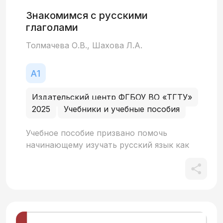
Знакомимся с русскими
глаголами
Толмачева О.В., Шахова Л.А.
Издательский центр ФГБОУ ВО «ТГТУ»
2025
Учебники и учебные пособия
Учебное пособие призвано помочь
начинающему изучать русский язык как
иностранный овладеть глагольной
системой на этапе довузовской
подготовки. В нем представлены 100 пар
глаголов несовершенного и
совершенного видов. Глаголы даны с
переводом на английский, французский,