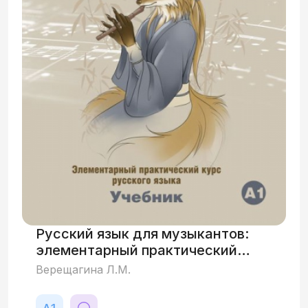
групповой, так и индивидуальной
работы обучающихся. На прохождение
всего курса рекомендуется выделить 60
академических часов.
Русский язык для музыкантов:
элементарный практический
курс русского языка
Верещагина Л.М.