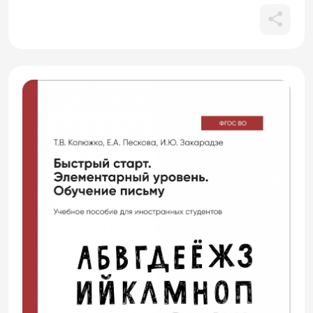
изучать русский язык как иностранный
(РКИ), и ориентировано на уровень А1.
Данное издание состоит из 15 уроков и
включает в себя разнообразные
упражнения, направленные на
формирование и развитие навыков
письма и чтения. Студенты могут
эффективно применять учебное пособие
и во время аудиторных занятий, и для
выполнения домашних заданий,
особенно при прохождении вводно-
фонетического курса. Материалы
разработаны для поддержки как
групповой, так и индивидуальной
работы обучающихся. На прохождение
всего курса рекомендуется выделить 60
академических часов.