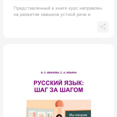
Представленный в книге курс направлен
на развитие навыков устной речи и
предназначается для тех, кто только
недавно приступил к изучению русского
языка. В курсе учитываются основные
коммуникативные потребности учащихся
в актуальных повседневных ситуациях
общения, а минимальные грамматические
комментарии стимулируют интерес
учащихся к активной речевой практике
уже с первых уроков. Материал пособия
составлен в соответствии с
требованиями к достижению
элементарного уровня владения языком
(А1) и рассчитан приблизительно на 96
академических часов. Аудиоматериалы
пособия доступны для прослушивания
через QR-код