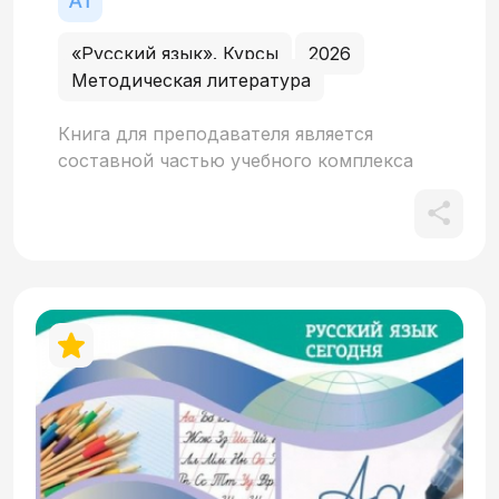
«Русский язык». Курсы
2026
Методическая литература
Книга для преподавателя является
составной частью учебного комплекса
«Русский язык сегодня. Элементарный
уровень + (А1+)» и содержит
методические рекомендации по работе с
материалами уроков учебника и
дополняющих его пособий. В книгу также
вошли тексты аудиоматериалов
учебника, подробные описания игр и QR-
коды, через которые осуществляется
доступ к фотоколлажам и
видеоматериалам, сопровождающим
уроки учебника. В отдельные разделы
выделены методические рекомендации