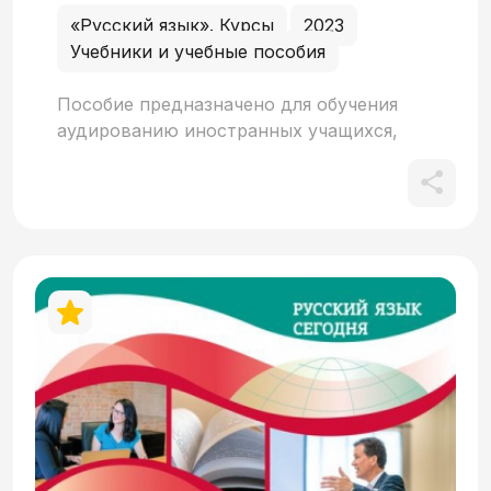
«Русский язык». Курсы
2023
Учебники и учебные пособия
Пособие предназначено для обучения
аудированию иностранных учащихся,
изучающих русский язык с нуля. Оно
является составной частью учебного
комплекса «Русский язык сегодня.
Элементарный уровень + (А1+)», но
также может быть использовано в
качестве самостоятельного пособия.
Цель пособия – формирование и развитие
навыков аудирования в соответствии с
требованиями к Элементарному уровню
владения РКИ. Аудиоматериалы пособия
доступны для онлайн-прослушивания и
скачивания через QR-код.