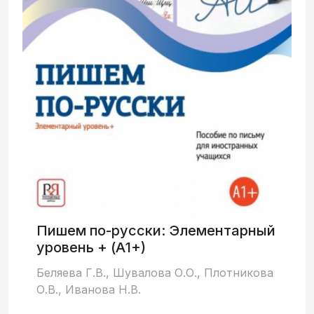
по работе над русской фонетикой и
поурочные контрольные работы.
Пишем по-русски: Элементарный
уровень + (А1+)
Беляева Г.В., Шувалова О.О., Плотникова
О.В., Иванова Н.В.