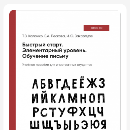
студентами-иностранцами. Отбор
лексического материала и виды заданий,
которые предлагает автор,
соответствуют базовому и начальному
этапу обучения. Издание может быть
использовано на уроках русского языка,
а также для самостоятельной работы
иностранных студентов.