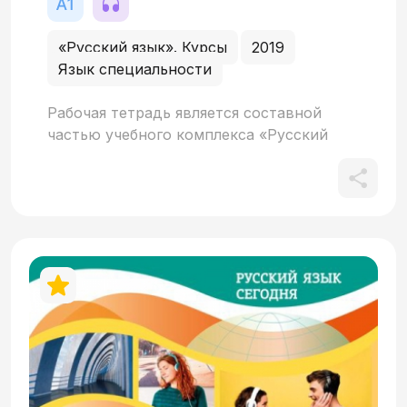
«Русский язык». Курсы
2019
Язык специальности
Рабочая тетрадь является составной
частью учебного комплекса «Русский
язык для музыкантов». Состоит из 14
уроков, тесно привязанных к
соответствующим урокам учебника.
Дополнительно включает также
разделённую на 14 уроков систему
заданий по обучению аудированию (с
использованием материалов, записанных
на CD). Все задания содержат ключи.
Предназначается для самостоятельной
внеаудиторной работы.