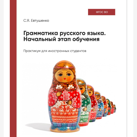
арабский и бенгальский языки. В книгу
включены таблицы, демонстрирующие
особенности образования форм
приведенных в пособии глаголов, а
также тренировочные упражнения,
содержащие систему заданий,
направленных на отработку глагольных
форм. Адресовано иностранным
студентам, впервые приступившим к
изучению русского языка на
подготовительном отделении
российских вузов, на курсах русского
языка под руководством преподавателя.