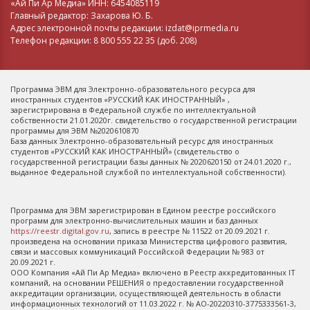
«Ай Пи Ар Медиа» ИНН: 6454085119
Главный редактор: Захарова Ю. Б.
Адрес электронной почты редакции: izdat@iprmedia.ru
Телефон редакции: 8 800 555 22 35 (доб. 208)
Программа ЭВМ для Электронно-образовательного ресурса для
иностранных студентов «РУССКИЙ КАК ИНОСТРАННЫЙ» ,
зарегистрирована в Федеральной службе по интеллектуальной
собственности 21.01.2020г. свидетельство о государственной регистрации
программы для ЭВМ №2020610870
База данных Электронно-образовательный ресурс для иностранных
студентов «РУССКИЙ КАК ИНОСТРАННЫЙ» (свидетельство о
государственной регистрации базы данных № 2020620150 от 24.01.2020 г.,
выданное Федеральной службой по интеллектуальной собственности).
Программа для ЭВМ зарегистрирован в Едином реестре российского
программ для электронно-вычислительных машин и баз данных
https://reestr.digital.gov.ru
, запись в реестре № 11522 от 20.09.2021 г.
произведена на основании приказа Министерства цифрового развития,
связи и массовых коммуникаций Российской Федерации № 983 от
20.09.2021 г.
ООО Компания «Ай Пи Ар Медиа» включено в Реестр аккредитованных IT
компаний, на основании РЕШЕНИЯ о предоставлении государственной
аккредитации организации, осуществляющей деятельность в области
информационных технологий от 11.03.2022 г. № АО-20220310-3775333561-3,