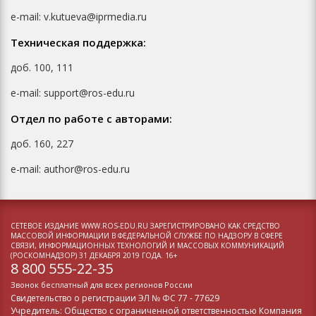
e-mail: v.kutueva@iprmedia.ru
Техническая поддержка:
доб. 100, 111
e-mail: support@ros-edu.ru
Отдел по работе с авторами:
доб. 160, 227
e-mail: author@ros-edu.ru
СЕТЕВОЕ ИЗДАНИЕ WWW.ROS-EDU.RU ЗАРЕГИСТРИРОВАНО КАК СРЕДСТВО
МАССОВОЙ ИНФОРМАЦИИ В ФЕДЕРАЛЬНОЙ СЛУЖБЕ ПО НАДЗОРУ В СФЕРЕ
СВЯЗИ, ИНФОРМАЦИОННЫХ ТЕХНОЛОГИЙ И МАССОВЫХ КОММУНИКАЦИЙ
(РОСКОМНАДЗОР) 31 ДЕКАБРЯ 2019 ГОДА. 16+
8 800 555-22-35
Звонок бесплатный для всех регионов России
Свидетельство о регистрации
ЭЛ № ФС 77 - 77629
Учредитель: Общество с ограниченной ответственностью Компания