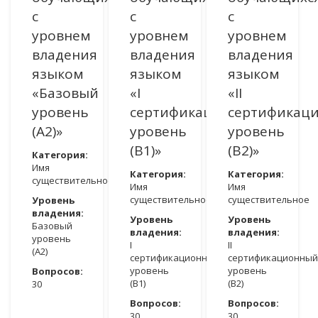
с
с
с
уровнем
уровнем
уровнем
владения
владения
владения
языком
языком
языком
«Базовый
«I
«II
уровень
сертификационный
сертификац
(A2)»
уровень
уровень
(B1)»
(В2)»
Категория:
Имя
Категория:
Категория:
существительное
Имя
Имя
существительное
существительное
Уровень
владения:
Уровень
Уровень
Базовый
владения:
владения:
уровень
I
II
(A2)
сертификационный
сертификационный
уровень
уровень
Вопросов:
(B1)
(В2)
30
Вопросов:
Вопросов:
ДОСТУПНО ПОСЛЕ АВТОРИЗАЦИИ
30
30