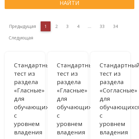
НАЙТИ
Предыдущая
1
2
3
4
…
33
34
Следующая
Стандартный
Стандартный
Стандартны
тест из
тест из
тест из
раздела
раздела
раздела
«Гласные»
«Гласные»
«Согласные»
для
для
для
обучающихся
обучающихся
обучающихс
с
с
с
уровнем
уровнем
уровнем
владения
владения
владения