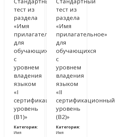
Стандартный
Стандартный
тест из
тест из
раздела
раздела
«Имя
«Имя
прилагательное»
прилагательное»
для
для
обучающихся
обучающихся
с
с
уровнем
уровнем
владения
владения
языком
языком
«I
«II
сертификационный
сертификационный
уровень
уровень
(B1)»
(В2)»
Категория:
Категория:
Имя
Имя