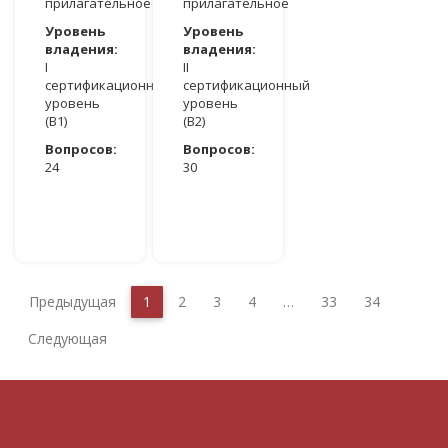
прилагательное
прилагательное
Уровень
Уровень
владения:
владения:
I
II
сертификационный
сертификационный
уровень
уровень
(B1)
(В2)
Вопросов:
Вопросов:
24
30
ДОСТУПНО ПОСЛЕ АВТОРИЗАЦИИ
ДОСТУПНО ПОСЛЕ АВТОРИЗАЦИИ
Предыдущая
1
2
3
4
…
33
34
Следующая