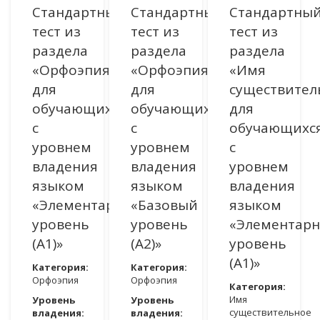
Стандартный
Стандартный
Стандартны
тест из
тест из
тест из
раздела
раздела
раздела
«Орфоэпия»
«Орфоэпия»
«Имя
для
для
существител
обучающихся
обучающихся
для
с
с
обучающихс
уровнем
уровнем
с
владения
владения
уровнем
языком
языком
владения
«Элементарный
«Базовый
языком
уровень
уровень
«Элементар
(A1)»
(A2)»
уровень
(A1)»
Категория:
Категория:
Орфоэпия
Орфоэпия
Категория:
Имя
Уровень
Уровень
существительное
владения:
владения: