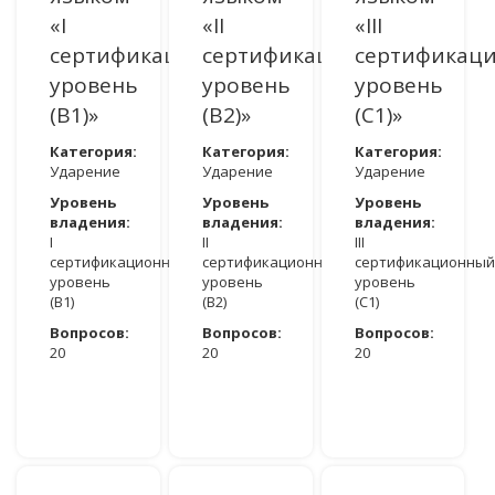
«I
«II
«III
сертификационный
сертификационный
сертификац
уровень
уровень
уровень
(B1)»
(В2)»
(C1)»
Категория:
Категория:
Категория:
Ударение
Ударение
Ударение
Уровень
Уровень
Уровень
владения:
владения:
владения:
I
II
III
сертификационный
сертификационный
сертификационный
уровень
уровень
уровень
(B1)
(В2)
(C1)
Вопросов:
Вопросов:
Вопросов:
20
20
20
ДОСТУПНО ПОСЛЕ АВТОРИЗАЦИИ
ДОСТУПНО ПОСЛЕ АВТОРИЗАЦИИ
ДОСТУПНО ПОСЛЕ АВТОРИЗАЦИИ