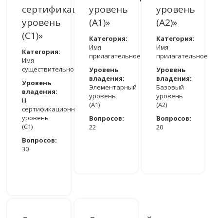
сертификационный
уровень
уровень
уровень
(A1)»
(A2)»
(C1)»
Категория:
Категория:
Имя
Имя
Категория:
прилагательное
прилагательное
Имя
существительное
Уровень
Уровень
владения:
владения:
Уровень
Элементарный
Базовый
владения:
уровень
уровень
III
(A1)
(A2)
сертификационный
уровень
Вопросов:
Вопросов:
(C1)
22
20
Вопросов:
ДОСТУПНО ПОСЛЕ АВТОРИЗАЦИИ
ДОСТУПНО ПОСЛЕ АВТОРИЗАЦИИ
30
ДОСТУПНО ПОСЛЕ АВТОРИЗАЦИИ