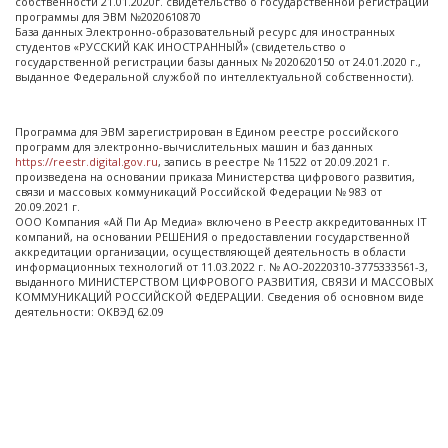
собственности 21.01.2020г. свидетельство о государственной регистрации
программы для ЭВМ №2020610870
База данных Электронно-образовательный ресурс для иностранных
студентов «РУССКИЙ КАК ИНОСТРАННЫЙ» (свидетельство о
государственной регистрации базы данных № 2020620150 от 24.01.2020 г.,
выданное Федеральной службой по интеллектуальной собственности).
Программа для ЭВМ зарегистрирован в Едином реестре российского
программ для электронно-вычислительных машин и баз данных
https://reestr.digital.gov.ru
, запись в реестре № 11522 от 20.09.2021 г.
произведена на основании приказа Министерства цифрового развития,
связи и массовых коммуникаций Российской Федерации № 983 от
20.09.2021 г.
ООО Компания «Ай Пи Ар Медиа» включено в Реестр аккредитованных IT
компаний, на основании РЕШЕНИЯ о предоставлении государственной
аккредитации организации, осуществляющей деятельность в области
информационных технологий от 11.03.2022 г. № АО-20220310-3775333561-3,
выданного МИНИСТЕРСТВОМ ЦИФРОВОГО РАЗВИТИЯ, СВЯЗИ И МАССОВЫХ
КОММУНИКАЦИЙ РОССИЙСКОЙ ФЕДЕРАЦИИ. Сведения об основном виде
деятельности: ОКВЭД 62.09