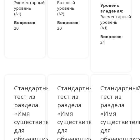
Элементарный
Базовый
Уровень
уровень
уровень
владения:
(A1)
(A2)
Элементарный
уровень
Вопросов:
Вопросов:
(A1)
20
20
Вопросов:
ДОСТУПНО ПОСЛЕ АВТОРИЗАЦИИ
ДОСТУПНО ПОСЛЕ АВТОРИЗАЦИИ
24
ДОСТУПНО ПОСЛЕ АВТОРИЗАЦИИ
Стандартный
Стандартный
Стандартны
тест из
тест из
тест из
раздела
раздела
раздела
«Имя
«Имя
«Имя
существительное»
существительное»
существител
для
для
для
обучающихся
обучающихся
обучающихс