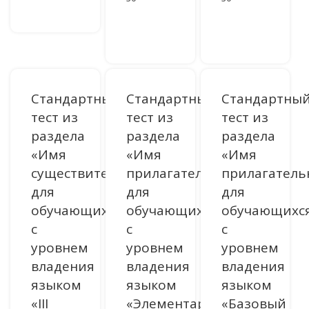
ДОСТУПНО ПОСЛЕ АВТОРИЗАЦИИ
ДОСТУПНО ПОСЛЕ АВТОРИЗАЦИИ
Стандартный
Стандартный
Стандартны
тест из
тест из
тест из
раздела
раздела
раздела
«Имя
«Имя
«Имя
существительное»
прилагательное»
прилагатель
для
для
для
обучающихся
обучающихся
обучающихс
с
с
с
уровнем
уровнем
уровнем
владения
владения
владения
языком
языком
языком
«III
«Элементарный
«Базовый