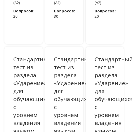
(A2)
(A1)
(A2)
Вопросов:
Вопросов:
Вопросов:
20
30
20
ДОСТУПНО ПОСЛЕ АВТОРИЗАЦИИ
ДОСТУПНО ПОСЛЕ АВТОРИЗАЦИИ
ДОСТУПНО ПОСЛЕ АВТОРИЗАЦИИ
Стандартный
Стандартный
Стандартны
тест из
тест из
тест из
раздела
раздела
раздела
«Ударение»
«Ударение»
«Ударение»
для
для
для
обучающихся
обучающихся
обучающихс
с
с
с
уровнем
уровнем
уровнем
владения
владения
владения
языком
языком
языком