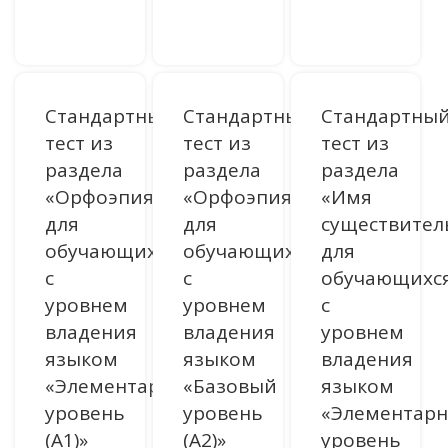
ДОСТУПНО ПОСЛЕ АВТОРИЗАЦИИ
ДОСТУПНО ПОСЛЕ АВТОРИЗАЦИИ
ДОСТУПНО ПОСЛЕ АВТОРИЗАЦИИ
Стандартный
Стандартный
Стандартны
тест из
тест из
тест из
раздела
раздела
раздела
«Орфоэпия»
«Орфоэпия»
«Имя
для
для
существител
обучающихся
обучающихся
для
с
с
обучающихс
уровнем
уровнем
с
владения
владения
уровнем
языком
языком
владения
«Элементарный
«Базовый
языком
уровень
уровень
«Элементар
(A1)»
(A2)»
уровень