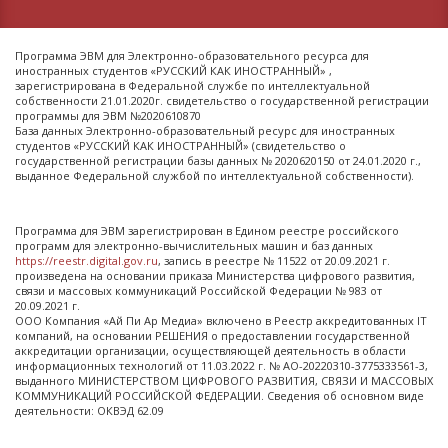
Программа ЭВМ для Электронно-образовательного ресурса для
иностранных студентов «РУССКИЙ КАК ИНОСТРАННЫЙ» ,
зарегистрирована в Федеральной службе по интеллектуальной
собственности 21.01.2020г. свидетельство о государственной регистрации
программы для ЭВМ №2020610870
База данных Электронно-образовательный ресурс для иностранных
студентов «РУССКИЙ КАК ИНОСТРАННЫЙ» (свидетельство о
государственной регистрации базы данных № 2020620150 от 24.01.2020 г.,
выданное Федеральной службой по интеллектуальной собственности).
Программа для ЭВМ зарегистрирован в Едином реестре российского
программ для электронно-вычислительных машин и баз данных
https://reestr.digital.gov.ru
, запись в реестре № 11522 от 20.09.2021 г.
произведена на основании приказа Министерства цифрового развития,
связи и массовых коммуникаций Российской Федерации № 983 от
20.09.2021 г.
ООО Компания «Ай Пи Ар Медиа» включено в Реестр аккредитованных IT
компаний, на основании РЕШЕНИЯ о предоставлении государственной
аккредитации организации, осуществляющей деятельность в области
информационных технологий от 11.03.2022 г. № АО-20220310-3775333561-3,
выданного МИНИСТЕРСТВОМ ЦИФРОВОГО РАЗВИТИЯ, СВЯЗИ И МАССОВЫХ
КОММУНИКАЦИЙ РОССИЙСКОЙ ФЕДЕРАЦИИ. Сведения об основном виде
деятельности: ОКВЭД 62.09