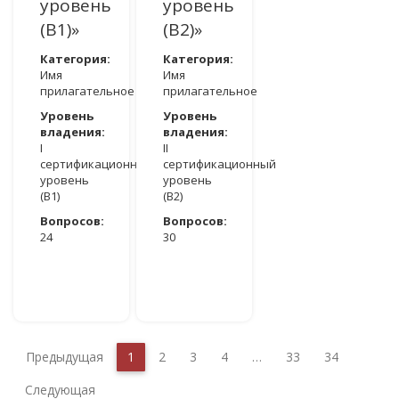
уровень
уровень
(B1)»
(В2)»
Категория:
Категория:
Имя
Имя
прилагательное
прилагательное
Уровень
Уровень
владения:
владения:
I
II
сертификационный
сертификационный
уровень
уровень
(B1)
(В2)
Вопросов:
Вопросов:
24
30
ДОСТУПНО ПОСЛЕ АВТОРИЗАЦИИ
ДОСТУПНО ПОСЛЕ АВТОРИЗАЦИИ
Предыдущая
1
2
3
4
…
33
34
Следующая