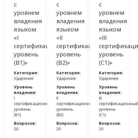
с
с
с
уровнем
уровнем
уровнем
владения
владения
владения
языком
языком
языком
«I
«II
«III
сертификационный
сертификационный
сертификац
уровень
уровень
уровень
(B1)»
(В2)»
(C1)»
Категория:
Категория:
Категория:
Ударение
Ударение
Ударение
Уровень
Уровень
Уровень
владения:
владения:
владения:
I
II
III
сертификационный
сертификационный
сертификационный
уровень
уровень
уровень
(B1)
(В2)
(C1)
Вопросов:
Вопросов:
Вопросов:
20
20
20