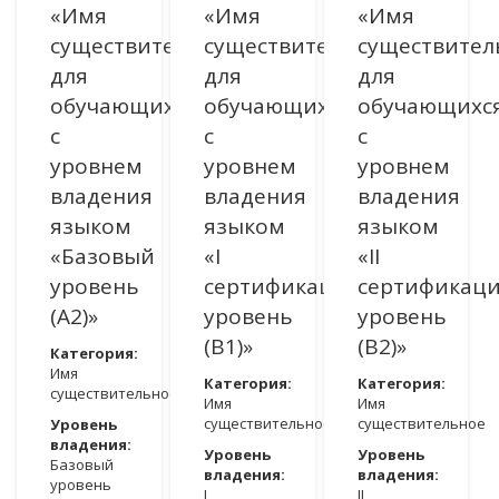
«Имя
«Имя
«Имя
существительное»
существительное»
существител
для
для
для
обучающихся
обучающихся
обучающихс
с
с
с
уровнем
уровнем
уровнем
владения
владения
владения
языком
языком
языком
«Базовый
«I
«II
уровень
сертификационный
сертификац
(A2)»
уровень
уровень
(B1)»
(В2)»
Категория:
Имя
Категория:
Категория:
существительное
Имя
Имя
существительное
существительное
Уровень
владения:
Уровень
Уровень
Базовый
владения:
владения:
уровень
I
II