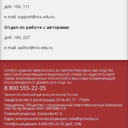
доб. 100, 111
e-mail: support@ros-edu.ru
Отдел по работе с авторами:
доб. 160, 227
e-mail: author@ros-edu.ru
СЕТЕВОЕ ИЗДАНИЕ WWW.ROS-EDU.RU ЗАРЕГИСТРИРОВАНО КАК СРЕДСТВО
МАССОВОЙ ИНФОРМАЦИИ В ФЕДЕРАЛЬНОЙ СЛУЖБЕ ПО НАДЗОРУ В СФЕРЕ
СВЯЗИ, ИНФОРМАЦИОННЫХ ТЕХНОЛОГИЙ И МАССОВЫХ КОММУНИКАЦИЙ
(РОСКОМНАДЗОР) 31 ДЕКАБРЯ 2019 ГОДА. 16+
8 800 555-22-35
Звонок бесплатный для всех регионов России
Свидетельство о регистрации
ЭЛ № ФС 77 - 77629
Учредитель: Общество с ограниченной ответственностью Компания
«Ай Пи Ар Медиа» ИНН: 6454085119
Главный редактор: Захарова Ю. Б.
Адрес электронной почты редакции: izdat@iprmedia.ru
Телефон редакции: 8 800 555 22 35 (доб. 208)