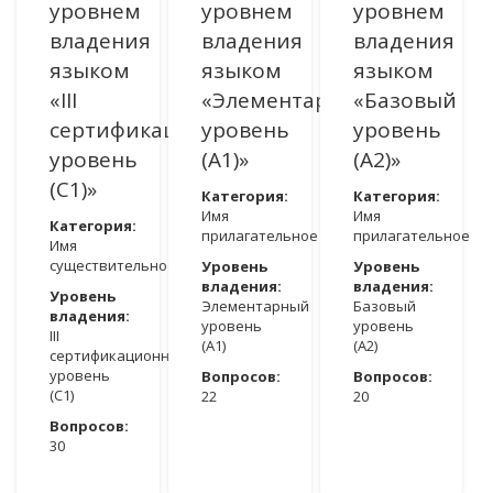
уровнем
уровнем
уровнем
владения
владения
владения
языком
языком
языком
«III
«Элементарный
«Базовый
сертификационный
уровень
уровень
уровень
(A1)»
(A2)»
(C1)»
Категория:
Категория:
Имя
Имя
Категория:
прилагательное
прилагательное
Имя
существительное
Уровень
Уровень
владения:
владения:
Уровень
Элементарный
Базовый
владения:
уровень
уровень
III
(A1)
(A2)
сертификационный
уровень
Вопросов:
Вопросов:
(C1)
22
20
Вопросов:
ДОСТУПНО ПОСЛЕ АВТОРИЗАЦИИ
ДОСТУПНО ПОСЛЕ АВТОРИЗАЦИИ
30
ДОСТУПНО ПОСЛЕ АВТОРИЗАЦИИ