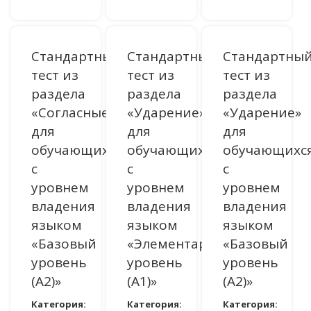
Стандартный
Стандартный
Стандартны
тест из
тест из
тест из
раздела
раздела
раздела
«Согласные»
«Ударение»
«Ударение»
для
для
для
обучающихся
обучающихся
обучающихс
с
с
с
уровнем
уровнем
уровнем
владения
владения
владения
языком
языком
языком
«Базовый
«Элементарный
«Базовый
уровень
уровень
уровень
(A2)»
(A1)»
(A2)»
Категория:
Категория:
Категория: