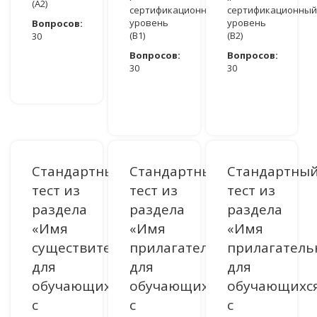
(A2)
сертификационный
сертификационный
уровень
уровень
Вопросов:
(B1)
(В2)
30
Вопросов:
Вопросов:
ДОСТУПНО ПОСЛЕ АВТОРИЗАЦИИ
30
30
ДОСТУПНО ПОСЛЕ АВТОРИЗАЦИИ
ДОСТУПНО ПОСЛЕ АВТОРИЗАЦИИ
Стандартный
Стандартный
Стандартны
тест из
тест из
тест из
раздела
раздела
раздела
«Имя
«Имя
«Имя
существительное»
прилагательное»
прилагатель
для
для
для
обучающихся
обучающихся
обучающихс
с
с
с