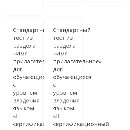
Стандартный
Стандартный
тест из
тест из
раздела
раздела
«Имя
«Имя
прилагательное»
прилагательное»
для
для
обучающихся
обучающихся
с
с
уровнем
уровнем
владения
владения
языком
языком
«I
«II
сертификационный
сертификационный