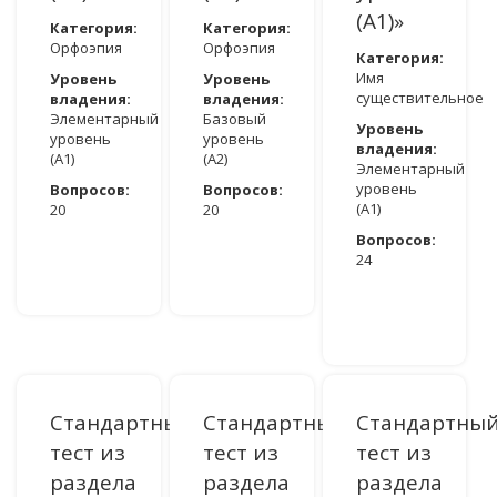
(A1)»
Категория:
Категория:
Орфоэпия
Орфоэпия
Категория:
Имя
Уровень
Уровень
существительное
владения:
владения:
Элементарный
Базовый
Уровень
уровень
уровень
владения:
(A1)
(A2)
Элементарный
уровень
Вопросов:
Вопросов:
(A1)
20
20
Вопросов:
ДОСТУПНО ПОСЛЕ АВТОРИЗАЦИИ
ДОСТУПНО ПОСЛЕ АВТОРИЗАЦИИ
24
ДОСТУПНО ПОСЛЕ АВТОРИЗАЦИИ
Стандартный
Стандартный
Стандартны
тест из
тест из
тест из
раздела
раздела
раздела