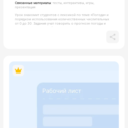
Связанные материалы:
тесты, интерактивы, игры,
презентация
Урок знакомит студентов с лексикой по теме «Погода» и
порядком использования количественных числительных
от 0 до 30. Задания учат говорить о прогнозе погоды и
закрепляют навыки счёта, а также позволяют повторить
пройденный грамматический материал в новых контекстах.
Материал включает упражнения на сравнение картинок,
решение арифметических примеров и соотнесение
погодных явлений с иллюстрациями. Урок помогает
сформировать навыки описания окружающей среды и
развивает умение использовать числительные в
повседневных ситуациях, объединяя знания о погоде,
числах и пространственном расположении предметов.
Все QR-коды в материале кликабельны.