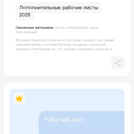
Дополнительные рабочие листы
2026
Связанные материалы:
тесты, интерактивы, игры,
презентация
Изучаем планеты Солнечной системы, узнаём, где самый
сильный ветер и почему Венеру называют утренней
звездой; повторяем то, что знаем о Гагарине, кометах и
спутниках.В ходе занятия студенты осваивают
тематическую лексику (планета, орбита, спутник, комета,
звезда, космонавт, ветер, вулкан, кольца), закрепляют её в
упражнениях на подстановку, соответствие и описание, а
затем активно используют в устной речи — при
обсуждении планет, в игре «Угадай планету» и при создании
собственного космического тура. Все QR-коды в
материале кликабельны.