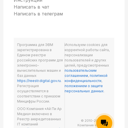
Инструкции
Написать в чат
Написать в телеграм
Программа для ЭВМ
Используем cookies для
зарегистрирована в
корректной работы сайта,
Едином реестре
персонализации
российских программ для
пользователей и других
электронно-
целей, предусмотренных
вычислительных машин и
пользовательским
баз данных
соглашением
,
политикой
https://reestr.digital.gov.ru
.
конфиденциальности
,
Регистрация
положением о защите
осуществляется в
персональных данных
.
соответствии с приказом
Минцифры России.
ООО Компания «Ай Пи Ар
Медиа» включено в
Реестр аккредитованных
© 2010-2026 ООО
IT компаний
Компания «Ай Пи Ар