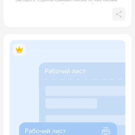
Высоцкого. Студенты осваивают лексику по теме «Музыка
и искусство», а также отрабатывают употребление
родительного падежа существительных и порядковых
числительных. Материал содержит разнообразные задания
на чтение биографического текста, отработку
грамматических конструкций и обсуждение фестивалей. В
завершение урока учащимся предлагается выполнить
творческое задание по составлению программы
собственного фестиваля.В материале содержится
кликабельный QR-код.