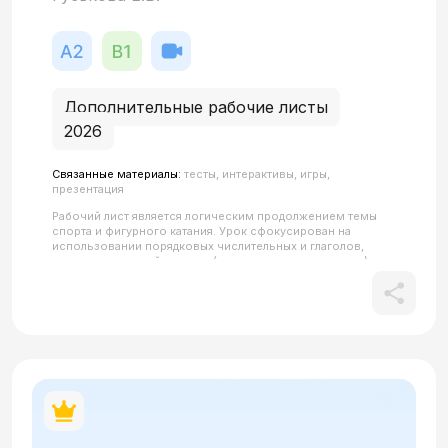
Дополнительные рабочие листы
2026
Связанные материалы:
тесты, интерактивы, игры,
презентация
Рабочий лист является логическим продолжением темы
спорта и фигурного катания. Урок сфокусирован на
использовании порядковых числительных и глаголов,
связанных с темой «спорт» (выиграть, проиграть и т.д.).
Студенты учатся анализировать счета матчей, соотносить
числительные с цифрами и описывать итоги
соревнований, распределяя места между участниками, а
также обсуждать спортивные соревнования, давать
оценку. Практические задания на базе реальных
спортивных таблиц помогают закрепить навыки
построения предложений о достижениях и победах.Все
QR-коды в материале кликабельны.