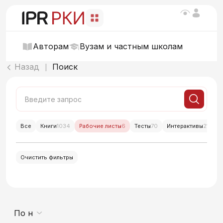
Авторам
Вузам и частным школам
Назад
Поиск
|
Все
Книги
1034
Рабочие листы
6
Тесты
70
Интерактивы
214
Очистить фильтры
По новизне