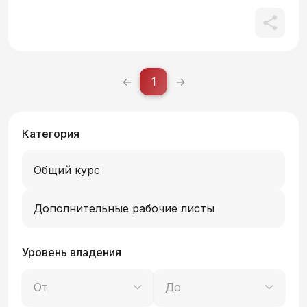
парка.Все QR-коды в материале кликабельны.
←
1
→
Категория
Общий курс
Дополнительные рабочие листы
Уровень владения
От
До