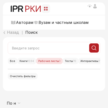
Авторам
Вузам и частным школам
Назад
Поиск
|
Все
Книги
1034
Рабочие листы
3
Тесты
70
Интерактивы
214
Очистить фильтры
По новизне