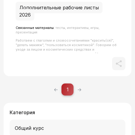
Дополнительные рабочие листы
2026
Связанные материалы:
тесты, интерактивы, игры,
презентация
Работаем с глаголми и словосочетаниями "красить(ся)",
"делать макияж", "пользоваться косметикой". Говорим об
уходе за лицом и косметических средствах и
повторяем возвратные глаголы, совершенный/
несовершенный вид глагола.Все QR-коды в материале
кликабельны.
←
1
→
Категория
Общий курс