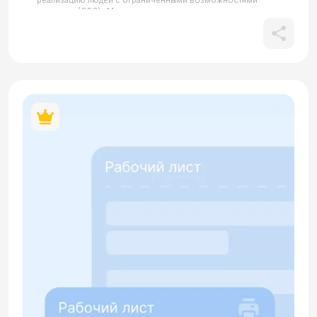
реализацию людей с ограниченными возможностями
здоровья (ОВЗ). Материал включает упражнения на
семантизацию терминологии, связанной с инклюзией
(слабовидящий, слабослышащий, маломобильный), и
работу с аутентичными историями молодых ученых-
филологов. Центральное место в уроке занимает кейс об
изобретении шрифта Брайля для древнерусского языка, что
позволяет обсудить вопросы сохранения культурного
наследия через призму доступной среды. Особое
внимание уделяется аудированию и развитию эмпатии: в
лист включен скрипт интервью, в котором герой
описывает свой сенсорный опыт и повседневную жизнь.
Задания направлены на анализ положительных и
отрицательных сторон различных жизненных ситуаций, а
также на умение аргументированно рассуждать об успехах
людей, преодолевающих физические ограничения. В
материале содержится кликабельный QR-код.