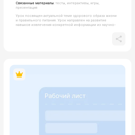
Связанные материалы:
тесты, интерактивы, игры,
презентация
Урок посвящен актуальной теме здорового образа жизни
и правильного питания. Урок направлен на развитие
навыков извлечения конкретной информации из научно-
популярного контента и расширение терминологического
запаса. Материал включает упражнения на семантизацию
лексики (замедлять, вещество, польза), изучение
механизмов образования отглагольных существительных
(сохранение, объяснение, приготовление) и отработку
управления глагола «влиять на что?». Особое внимание
уделяется работе с текстом о диетологии, в котором
объясняется польза термической обработки овощей и
влияние нутриентов на организм. Данный рабочий лист
является важным подготовительным этапом к более
сложным формам работы: представленные задания и
структура подачи материала — это первые шаги к
освоению аудирования в формате новостей и
репортажей. Учащиеся тренируются воспринимать
экспертную информацию и фактологические данные, что
необходимо для понимания информационных
телепрограмм. В материале содержится кликабельный QR-
код.